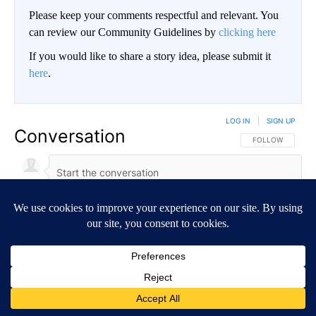
Please keep your comments respectful and relevant. You
can review our Community Guidelines by
clicking here
If you would like to share a story idea, please submit it
here
.
LOG IN
|
SIGN UP
Conversation
FOLLOW THIS CO
FOLLOW
NEWEST
ALL COMMENTS
All Comments
Start the conversation
ADVERTISEMENT