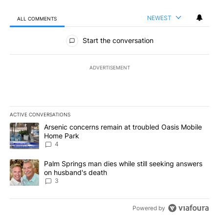
NEWEST
ALL COMMENTS
All Comments
Start the conversation
ADVERTISEMENT
ACTIVE CONVERSATIONS
The following is a list of the most commented articles in the last 7
A trending article titled "Arsenic concerns remain at troubled O
Arsenic concerns remain at troubled Oasis Mobile
Home Park
4
A trending article titled "Palm Springs man dies while still seek
Palm Springs man dies while still seeking answers
on husband's death
3
Powered by