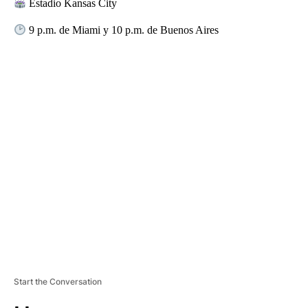
Estadio Kansas City
9 p.m. de Miami y 10 p.m. de Buenos Aires
A
D
V
E
R
TI
S
E
M
E
N
T
Start the Conversation