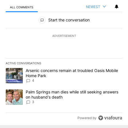
NEWEST
ALL COMMENTS
All Comments
Start the conversation
ADVERTISEMENT
ACTIVE CONVERSATIONS
The following is a list of the most commented articles in the last 7
A trending article titled "Arsenic concerns remain at troubled O
Arsenic concerns remain at troubled Oasis Mobile
Home Park
4
A trending article titled "Palm Springs man dies while still seek
Palm Springs man dies while still seeking answers
on husband's death
3
Powered by