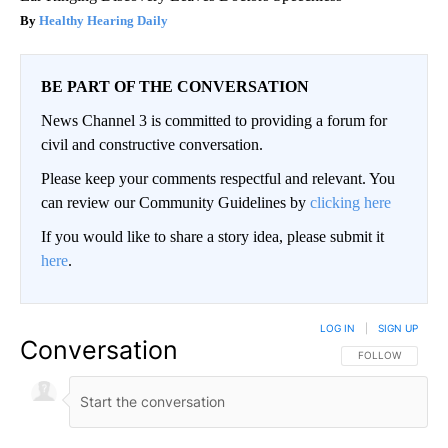
Healthy Hearing Daily
BE PART OF THE CONVERSATION
News Channel 3 is committed to providing a forum for
civil and constructive conversation.
Please keep your comments respectful and relevant. You
can review our Community Guidelines by
clicking here
If you would like to share a story idea, please submit it
here
.
LOG IN
|
SIGN UP
Conversation
FOLLOW THIS CO
FOLLOW