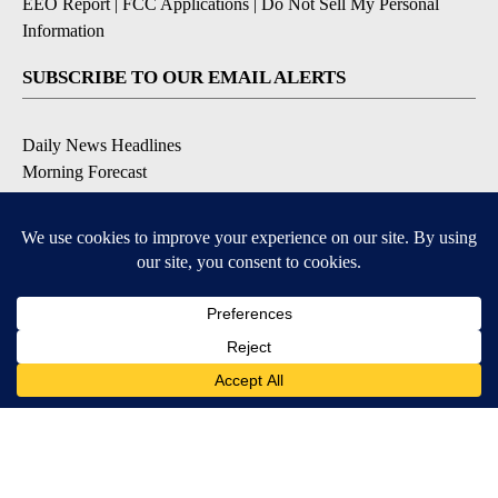
EEO Report
|
FCC Applications
|
Do Not Sell My Personal
Information
SUBSCRIBE TO OUR EMAIL ALERTS
Daily News Headlines
Morning Forecast
Breaking News
Severe Weather
Contests & Promotions
Coronavirus Updates
DOWNLOAD OUR APPS
Available for iOS and Android