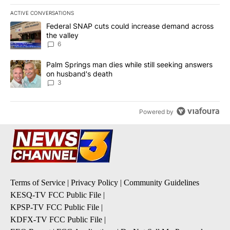
ACTIVE CONVERSATIONS
The following is a list of the most commented articles in the last 7
A trending article titled "Federal SNAP cuts could increase dema
Federal SNAP cuts could increase demand across
the valley
6
A trending article titled "Palm Springs man dies while still seek
Palm Springs man dies while still seeking answers
on husband's death
3
Powered by
Terms of Service
|
Privacy Policy
|
Community Guidelines
KESQ-TV FCC Public File
|
KPSP-TV FCC Public File
|
KDFX-TV FCC Public File
|