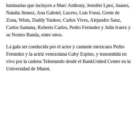
luminarias que incluyen a Marc Anthony, Jennifer Lpez, Juanes,
Natalia Jimnez, Ana Gabriel, Lucero, Luis Fonsi, Gente de
Zona, Wisin, Daddy Yankee, Carlos Vives, Alejandro Sanz,
Carlos Santana, Roberto Carlos, Pedro Fernndez y Julin lvarez y
su Norteo Banda, entre otros.
La gala ser conducida por el actor y cantante mexicano Pedro
Fernndez y la actriz venezolana Gaby Espino, y transmitida en
vivo por la cadena Telemundo desde el BankUnited Center en la
Universidad de Miami.
A
D
V
E
R
TI
S
E
M
E
N
T