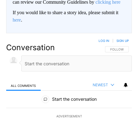
can review our Community Guidelines by
clicking here
If you would like to share a story idea, please submit it
here
.
LOG IN
|
SIGN UP
Conversation
FOLLOW THIS CO
FOLLOW
NEWEST
ALL COMMENTS
All Comments
Start the conversation
ADVERTISEMENT