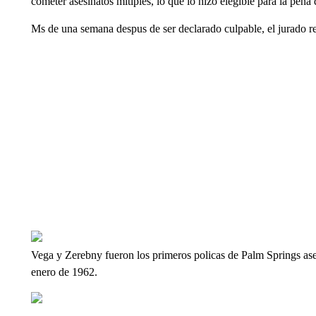
cometer asesinatos mltiples, lo que lo hizo elegible para la pena
Ms de una semana despus de ser declarado culpable, el jurado r
Vega y Zerebny fueron los primeros policas de Palm Springs as
enero de 1962.