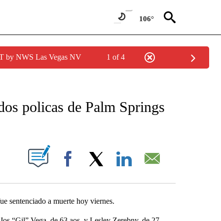
106°
PDT by NWS Las Vegas NV
1 of 4
NEW PAGES ON "NEWS".
dos policas de Palm Springs
S ABOUT NEW PAGES ON "".
Facebook
X
LinkedIn
Email
ue sentenciado a muerte hoy viernes.
 Jos “Gil” Vega, de 63 aos, y Lesley Zerebny, de 27,