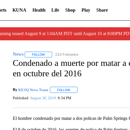
rts
KUNA
Health
Life
Shop
Play
Share
arning issued August 9 at 1:04AM PDT until August 10 at 8:00PM 
News
233 Followers
FOLLOW
FOLLOW "NEWS" TO RECEIVE NOTIFICATIONS ABOUT 
Condenado a muerte por matar a 
en octubre del 2016
By
KESQ News Team
FOLLOW
FOLLOW "" TO RECEIVE NOTIFICATION
Published
August 30, 2019
9:34 PM
El hombre condenado por matar a dos policas de Palm Springs f
El 8 de octubre de 2016, los agentes de polica de Palm Springs,