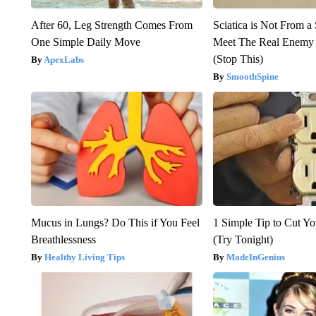
After 60, Leg Strength Comes From
Sciatica is Not From a
One Simple Daily Move
Meet The Real Enemy o
(Stop This)
ApexLabs
SmoothSpine
Mucus in Lungs? Do This if You Feel
1 Simple Tip to Cut You
Breathlessness
(Try Tonight)
Healthy Living Tips
MadeInGenius