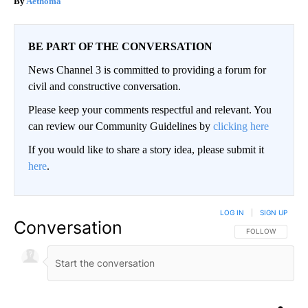
Aethoma
BE PART OF THE CONVERSATION
News Channel 3 is committed to providing a forum for
civil and constructive conversation.
Please keep your comments respectful and relevant. You
can review our Community Guidelines by
clicking here
If you would like to share a story idea, please submit it
here
.
LOG IN
|
SIGN UP
Conversation
FOLLOW THIS CO
FOLLOW