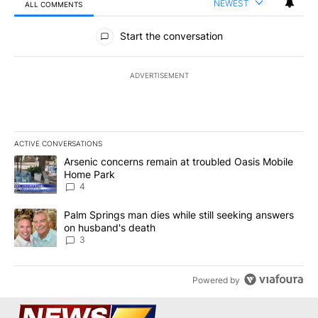
NEWEST
ALL COMMENTS
All Comments
Start the conversation
ADVERTISEMENT
ACTIVE CONVERSATIONS
The following is a list of the most commented articles in the last 7
A trending article titled "Arsenic concerns remain at troubled O
Arsenic concerns remain at troubled Oasis Mobile
Home Park
4
A trending article titled "Palm Springs man dies while still seek
Palm Springs man dies while still seeking answers
on husband's death
3
Powered by