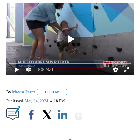
0:00
/ 0:46
By
Mayra Pérez
FOLLOW
FOLLOW "" TO RECEIVE NOTIFICATIONS ABOUT N
Published
May 24, 2024
4:18 PM
Show More
Facebook
X
LinkedIn