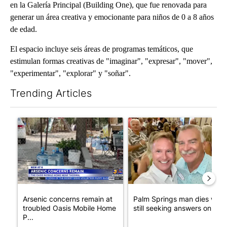
en la Galería Principal (Building One), que fue renovada para
generar un área creativa y emocionante para niños de 0 a 8 años
de edad.
El espacio incluye seis áreas de programas temáticos, que
estimulan formas creativas de "imaginar", "expresar", "mover",
"experimentar", "explorar" y "soñar".
Trending Articles
The following is a list of the most commented articles in the last 7
A trending article titled "Arsenic concerns remain at troubled
A trending article titled "Pa
Arsenic concerns remain at
Palm Springs man dies whil
troubled Oasis Mobile Home
still seeking answers on hu..
P...