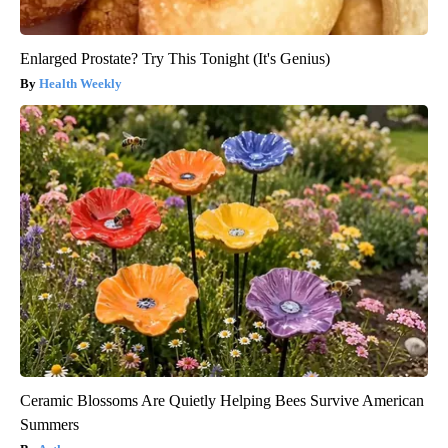
Enlarged Prostate? Try This Tonight (It's Genius)
Health Weekly
Ceramic Blossoms Are Quietly Helping Bees Survive American
Summers