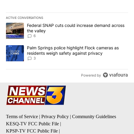
ACTIVE CONVERSATIONS
The following is a list of the most commented articles in the last 7
A trending article titled "Federal SNAP cuts could increase dema
Federal SNAP cuts could increase demand across
the valley
6
A trending article titled "Palm Springs police highlight Flock ca
Palm Springs police highlight Flock cameras as
residents weigh safety against privacy
3
Powered by
Terms of Service
|
Privacy Policy
|
Community Guidelines
KESQ-TV FCC Public File
|
KPSP-TV FCC Public File
|