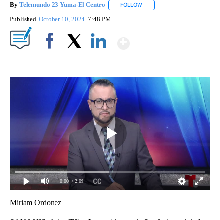
By
Telemundo 23 Yuma-El Centro
FOLLOW
FOLLOW "" TO RECEIVE NOTI
Published
October 10, 2024
7:48 PM
Show More
Facebook
X
LinkedIn
0:00
/ 2:09
Miriam Ordonez