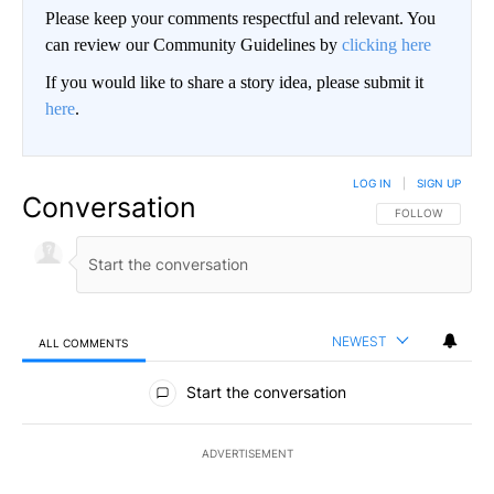
Please keep your comments respectful and relevant. You
can review our Community Guidelines by
clicking here
If you would like to share a story idea, please submit it
here
.
LOG IN
|
SIGN UP
Conversation
FOLLOW THIS CO
FOLLOW
NEWEST
ALL COMMENTS
All Comments
Start the conversation
ADVERTISEMENT