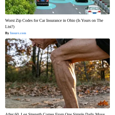
Worst Zip Codes for Car Insurance in Ohio (Is Yours on The
List?)
Insure.com
After 60, Leg Strength Comes From One Simple Daily Move