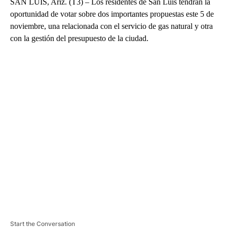
SAN LUIS, Ariz. (T3) – Los residentes de San Luis tendrán la
oportunidad de votar sobre dos importantes propuestas este 5 de
noviembre, una relacionada con el servicio de gas natural y otra
con la gestión del presupuesto de la ciudad.
A
D
V
E
R
TI
S
E
M
E
N
T
Start the Conversation