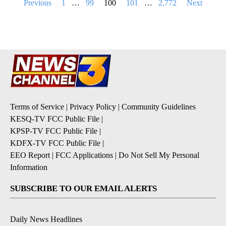
Posts
Previous
1
…
99
100
101
…
2,772
Next
pagination
Terms of Service
|
Privacy Policy
|
Community Guidelines
KESQ-TV FCC Public File
|
KPSP-TV FCC Public File
|
KDFX-TV FCC Public File
|
EEO Report
|
FCC Applications
|
Do Not Sell My Personal
Information
SUBSCRIBE TO OUR EMAIL ALERTS
Daily News Headlines