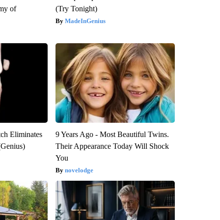
my of
(Try Tonight)
MadeInGenius
tch Eliminates
9 Years Ago - Most Beautiful Twins.
(Genius)
Their Appearance Today Will Shock
You
novelodge