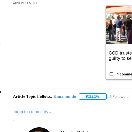
The following is a list of the most commented articles in the la
ADVERTISEMENT
A trending ar
COD truste
guilty to s
1 comme
a
Article Topic Follows:
Kunamundo
5 Followers
FOLLOW
FOLLOW "KUNAMUND
Jump to comments ↓