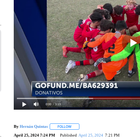
0:00
/ 3:13
By
Hernán Quintas
FOLLOW
FOLLOW "" TO RECEIVE NOTIFICATIONS 
April 25, 2024 7:24 PM
Published
April 25, 2024
7:21 PM