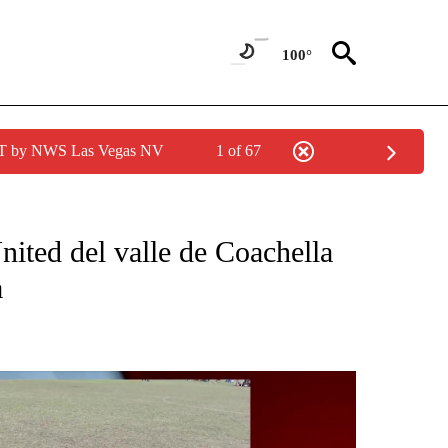
100°
PDT by NWS Las Vegas NV
1 of 67
CATIONS ABOUT NEW PAGES ON "KUNAMUNDO".
nited del valle de Coachella
a