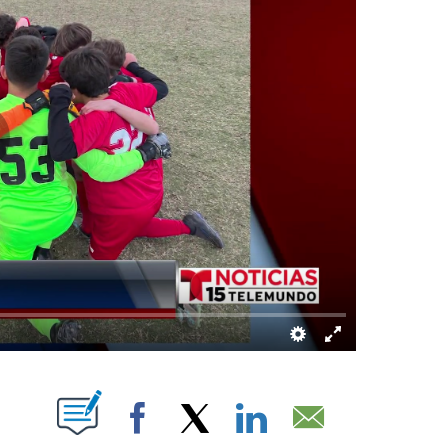
ABOUT NEW PAGES ON "".
Facebook
X
LinkedIn
Email