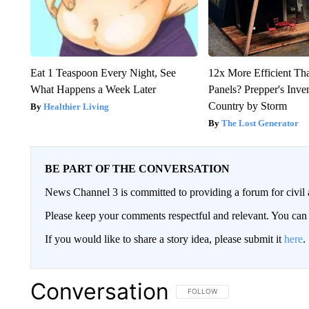
Eat 1 Teaspoon Every Night, See
12x More Efficient Th
What Happens a Week Later
Panels? Prepper's Inve
Country by Storm
Healthier Living
The Lost Generator
BE PART OF THE CONVERSATION
News Channel 3 is committed to providing a forum for civil 
Please keep your comments respectful and relevant. You c
If you would like to share a story idea, please submit it
here
.
Conversation
FOLLOW THIS CONVERSATION TO 
FOLLOW