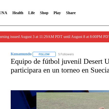
UNA
Health
Life
Shop
Play
Share
arning issued August 3 at 11:29AM PDT until August 8 at 8:00PM 
Kunamundo
5 Followers
FOLLOW
FOLLOW "KUNAMUNDO" TO RECEIVE NOTIFI
Equipo de fútbol juvenil Desert U
participara en un torneo en Sueci