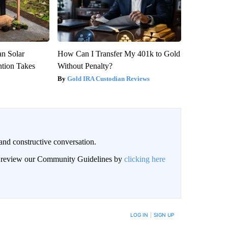
an Solar
How Can I Transfer My 401k to Gold
ntion Takes
Without Penalty?
Gold IRA Custodian Reviews
and constructive conversation.
an review our Community Guidelines by
clicking here
BE NOTIFIED WHEN NEW COMMENTS ARE POSTED
LOG IN
|
SIGN UP