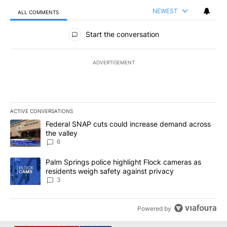
NEWEST
ALL COMMENTS
All Comments
Start the conversation
ADVERTISEMENT
ACTIVE CONVERSATIONS
The following is a list of the most commented articles in the last 7
A trending article titled "Federal SNAP cuts could increase dema
Federal SNAP cuts could increase demand across
the valley
6
A trending article titled "Palm Springs police highlight Flock ca
Palm Springs police highlight Flock cameras as
residents weigh safety against privacy
3
Powered by