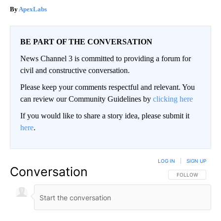
ApexLabs
BE PART OF THE CONVERSATION
News Channel 3 is committed to providing a forum for
civil and constructive conversation.
Please keep your comments respectful and relevant. You
can review our Community Guidelines by
clicking here
If you would like to share a story idea, please submit it
here
.
LOG IN
|
SIGN UP
Conversation
FOLLOW THIS CO
FOLLOW