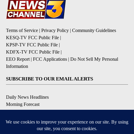
Terms of Service
|
Privacy Policy
|
Community Guidelines
KESQ-TV FCC Public File
|
KPSP-TV FCC Public File
|
KDFX-TV FCC Public File
|
EEO Report
|
FCC Applications
|
Do Not Sell My Personal
Information
SUBSCRIBE TO OUR EMAIL ALERTS
Daily News Headlines
Morning Forecast
Breaking News
Severe Weather
Contests & Promotions
Coronavirus Updates