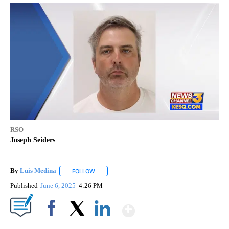
RSO
Joseph Seiders
By
Luis Medina
FOLLOW
FOLLOW "" TO RECEIVE NOTIFICATIONS ABOUT N
Published
June 6, 2025
4:26 PM
Show More
Facebook
X
LinkedIn