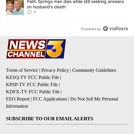
A trending article titled "Palm Springs man dies while still seek
Palm Springs man dies while still seeking answers
on husband's death
3
Powered by
Terms of Service
|
Privacy Policy
|
Community Guidelines
KESQ-TV FCC Public File
|
KPSP-TV FCC Public File
|
KDFX-TV FCC Public File
|
EEO Report
|
FCC Applications
|
Do Not Sell My Personal
Information
SUBSCRIBE TO OUR EMAIL ALERTS