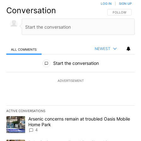
LOG IN
|
SIGN UP
Conversation
FOLLOW THIS CO
FOLLOW
NEWEST
ALL COMMENTS
All Comments
Start the conversation
ADVERTISEMENT
ACTIVE CONVERSATIONS
The following is a list of the most commented articles in the last 7
A trending article titled "Arsenic concerns remain at troubled O
Arsenic concerns remain at troubled Oasis Mobile
Home Park
4