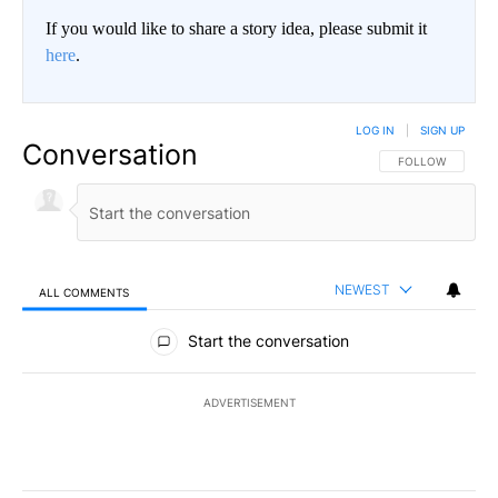
If you would like to share a story idea, please submit it
here
.
LOG IN
|
SIGN UP
Conversation
FOLLOW THIS CO
FOLLOW
NEWEST
ALL COMMENTS
All Comments
Start the conversation
ADVERTISEMENT