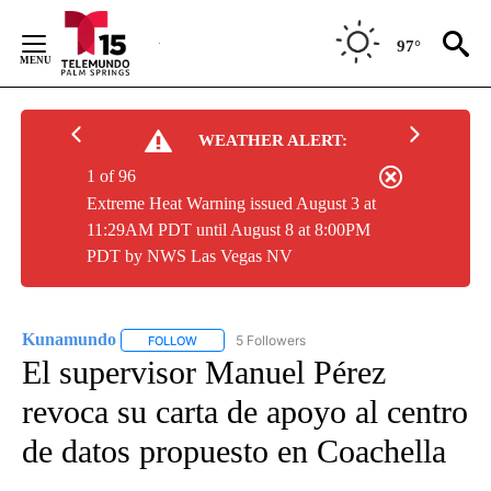
Skip
to
97°
Content
WEATHER ALERT:
1 of 96
Extreme Heat Warning issued August 3 at
11:29AM PDT until August 8 at 8:00PM
PDT by NWS Las Vegas NV
Kunamundo
5 Followers
FOLLOW
FOLLOW "KUNAMUNDO" TO RECEIVE NOTIFICATI
El supervisor Manuel Pérez
revoca su carta de apoyo al centro
de datos propuesto en Coachella