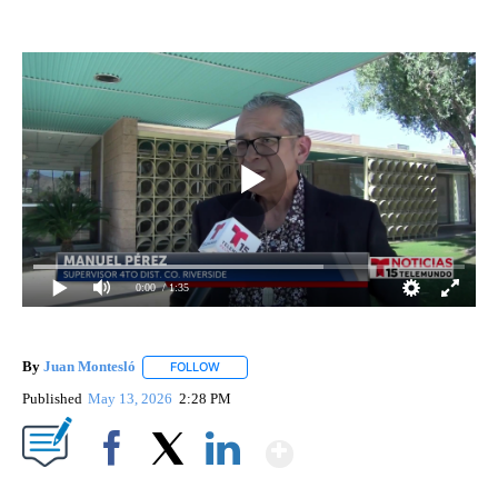
0:00
/ 1:35
By
Juan Montesló
FOLLOW
FOLLOW "" TO RECEIVE NOTIFICATIONS ABOUT
Published
May 13, 2026
2:28 PM
Show More
Facebook
X
LinkedIn