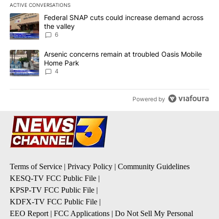
ACTIVE CONVERSATIONS
The following is a list of the most commented articles in the last 7
A trending article titled "Federal SNAP cuts could increase dema
Federal SNAP cuts could increase demand across
the valley
6
A trending article titled "Arsenic concerns remain at troubled O
Arsenic concerns remain at troubled Oasis Mobile
Home Park
4
Powered by
Terms of Service
|
Privacy Policy
|
Community Guidelines
KESQ-TV FCC Public File
|
KPSP-TV FCC Public File
|
KDFX-TV FCC Public File
|
EEO Report
|
FCC Applications
|
Do Not Sell My Personal