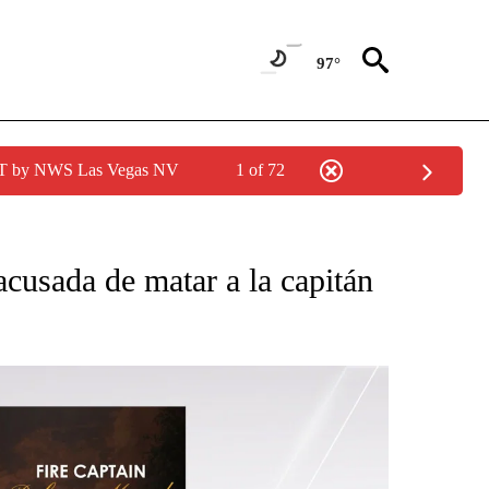
97°
PDT by NWS Las Vegas NV
1 of 72
CATIONS ABOUT NEW PAGES ON "LA PODEROSA".
acusada de matar a la capitán