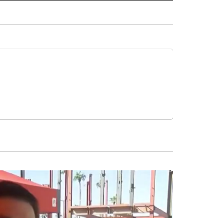
SA" TO RECEIVE NOTIFICATIONS ABOUT NEW PAGES ON "LA PODEROSA".