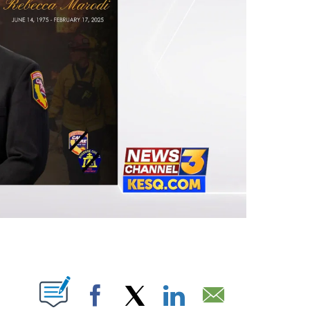
T NEW PAGES ON "".
Facebook
X
LinkedIn
Email