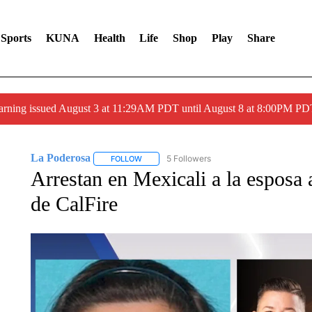
Sports
KUNA
Health
Life
Shop
Play
Share
arning issued August 3 at 11:29AM PDT until August 8 at 8:00PM 
La Poderosa
5 Followers
FOLLOW
FOLLOW "LA PODEROSA" TO RECEIVE NOTIFI
Arrestan en Mexicali a la esposa 
de CalFire