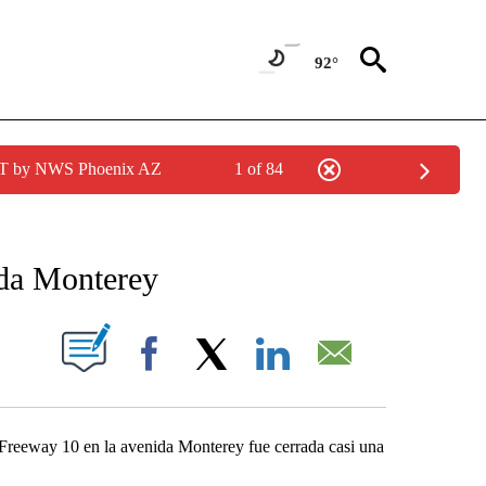
92°
MST by NWS Phoenix AZ
1 of 84
CATIONS ABOUT NEW PAGES ON "LA PODEROSA".
ida Monterey
UT NEW PAGES ON "".
Facebook
X
LinkedIn
Email
el Freeway 10 en la avenida Monterey fue cerrada casi una