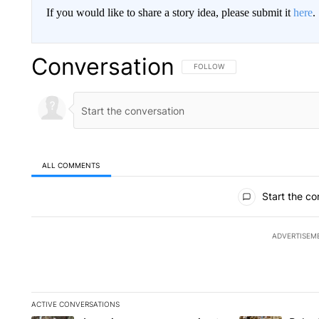
If you would like to share a story idea, please submit it
here
.
Conversation
FOLLOW THIS CONVERSATION TO 
FOLLOW
ALL COMMENTS
All Comments
Start the co
ADVERTISEM
ACTIVE CONVERSATIONS
The following is a list of the most commented articles in the la