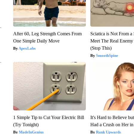
After 60, Leg Strength Comes From
Sciatica is Not From a
One Simple Daily Move
Meet The Real Enemy o
(Stop This)
ApexLabs
SmoothSpine
1 Simple Tip to Cut Your Electric Bill
It's Hard to Believe b
(Try Tonight)
Had a Crush on Her in
MadeInGenius
Rank Upwards