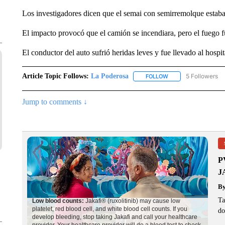
Los investigadores dicen que el semai con semirremolque estaba d
El impacto provocó que el camión se incendiara, pero el fuego 
El conductor del auto sufrió heridas leves y fue llevado al hospit
Article Topic Follows:
La Poderosa
5 Followers
FOLLOW
FOLLOW "LA PODERO
Jump to comments ↓
P
J
B
Ta
do