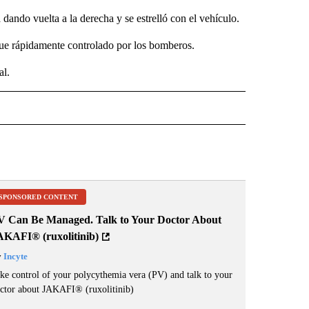
ando vuelta a la derecha y se estrelló con el vehículo.
fue rápidamente controlado por los bomberos.
al.
SA" TO RECEIVE NOTIFICATIONS ABOUT NEW PAGES ON "LA PODEROSA".
SPONSORED CONTENT
V Can Be Managed. Talk to Your Doctor About
AKAFI® (ruxolitinib)
y
Incyte
ke control of your polycythemia vera (PV) and talk to your
ctor about JAKAFI
®
(ruxolitinib)