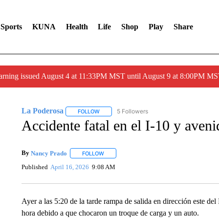
Sports
KUNA
Health
Life
Shop
Play
Share
arning issued August 4 at 11:33PM MST until August 9 at 8:00PM 
La Poderosa
5 Followers
FOLLOW
FOLLOW "LA PODEROSA" TO RECEIVE NOTIFI
Accidente fatal en el I-10 y aven
By
Nancy Prado
FOLLOW
FOLLOW "" TO RECEIVE NOTIFICATIONS ABO
Published
April 16, 2026
9:08 AM
Ayer a las 5:20 de la tarde rampa de salida en dirección este d
hora debido a que chocaron un troque de carga y un auto.