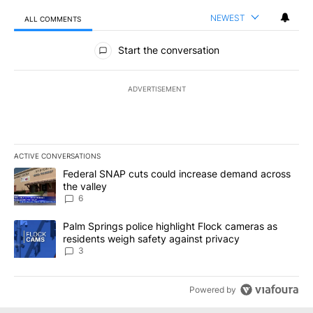
NEWEST
ALL COMMENTS
All Comments
Start the conversation
ADVERTISEMENT
ACTIVE CONVERSATIONS
The following is a list of the most commented articles in the last 7
A trending article titled "Federal SNAP cuts could increase dema
Federal SNAP cuts could increase demand across
the valley
6
A trending article titled "Palm Springs police highlight Flock ca
Palm Springs police highlight Flock cameras as
residents weigh safety against privacy
3
Powered by