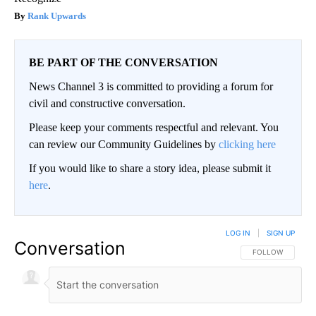
Rank Upwards
BE PART OF THE CONVERSATION
News Channel 3 is committed to providing a forum for
civil and constructive conversation.
Please keep your comments respectful and relevant. You
can review our Community Guidelines by
clicking here
If you would like to share a story idea, please submit it
here
.
LOG IN
|
SIGN UP
Conversation
FOLLOW THIS CO
FOLLOW