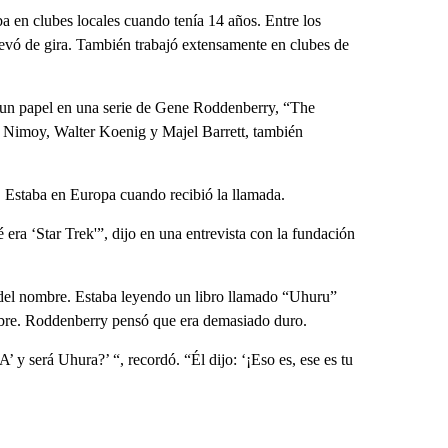
a en clubes locales cuando tenía 14 años. Entre los
llevó de gira. También trabajó extensamente en clubes de
 un papel en una serie de Gene Roddenberry, “The
d Nimoy, Walter Koenig y Majel Barrett, también
 Estaba en Europa cuando recibió la llamada.
 era ‘Star Trek'”, dijo en una entrevista con la fundación
 del nombre. Estaba leyendo un libro llamado “Uhuru”
ombre. Roddenberry pensó que era demasiado duro.
A’ y será Uhura?’ “, recordó. “Él dijo: ‘¡Eso es, ese es tu