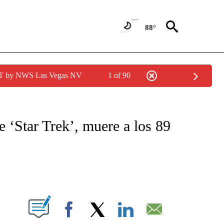
88°
PDT by NWS Las Vegas NV
1 of 90
TIFICATIONS ABOUT NEW PAGES ON "CNN - SPANISH".
e ‘Star Trek’, muere a los 89
ABOUT NEW PAGES ON "".
Facebook
X
LinkedIn
Email