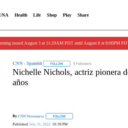
UNA
Health
Life
Shop
Play
Share
arning issued August 3 at 11:29AM PDT until August 8 at 8:00PM 
CNN - Spanish
5 Followers
FOLLOW
FOLLOW "CNN - SPANISH" TO RECEIVE NO
Nichelle Nichols, actriz pionera d
años
By
CNN Newsource
FOLLOW
FOLLOW "" TO RECEIVE NOTIFICATIONS 
Published
July 31, 2022
10:39 PM