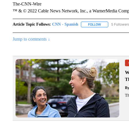
The-CNN-Wire
™ & © 2022 Cable News Network, Inc., a WarnerMedia Company
Article Topic Follows:
CNN - Spanish
5 Follower
FOLLOW
FOLLOW "CNN - S
Jump to comments ↓
W
T
B
Th