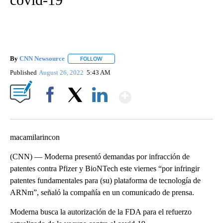
By
CNN Newsource
FOLLOW
FOLLOW "" TO RECEIVE NOTIFICATIONS ABOU
Published
August 26, 2022
5:43 AM
Show More
Facebook
X
LinkedIn
macamilarincon
(CNN) –– Moderna presentó demandas por infracción de
patentes contra Pfizer y BioNTech este viernes “por infringir
patentes fundamentales para (su) plataforma de tecnología de
ARNm”, señaló la compañía en un comunicado de prensa.
Moderna busca la autorización de la FDA para el refuerzo