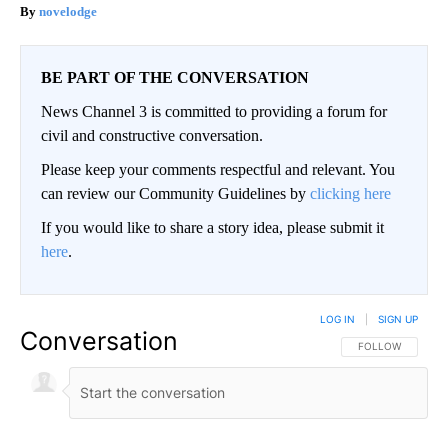
novelodge
BE PART OF THE CONVERSATION
News Channel 3 is committed to providing a forum for
civil and constructive conversation.
Please keep your comments respectful and relevant. You
can review our Community Guidelines by
clicking here
If you would like to share a story idea, please submit it
here
.
LOG IN
|
SIGN UP
Conversation
FOLLOW THIS CO
FOLLOW