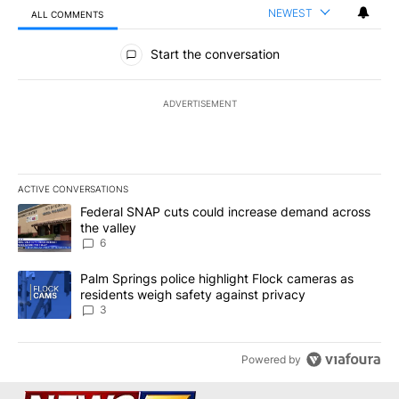
NEWEST
ALL COMMENTS
All Comments
Start the conversation
ADVERTISEMENT
ACTIVE CONVERSATIONS
The following is a list of the most commented articles in the last 7
A trending article titled "Federal SNAP cuts could increase dema
Federal SNAP cuts could increase demand across
the valley
6
A trending article titled "Palm Springs police highlight Flock ca
Palm Springs police highlight Flock cameras as
residents weigh safety against privacy
3
Powered by