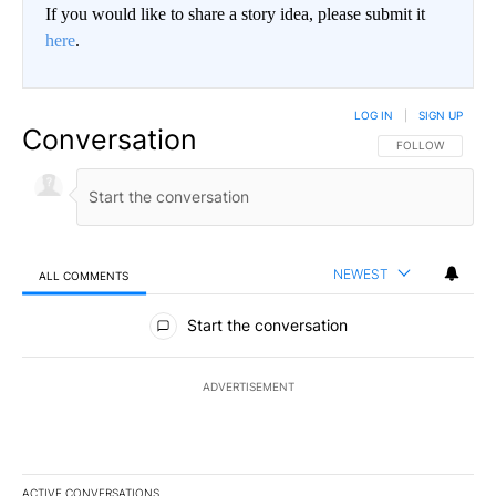
If you would like to share a story idea, please submit it
here
.
LOG IN
|
SIGN UP
Conversation
FOLLOW THIS CO
FOLLOW
NEWEST
ALL COMMENTS
All Comments
Start the conversation
ADVERTISEMENT
ACTIVE CONVERSATIONS