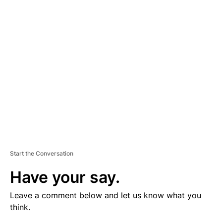
V
E
R
TI
S
E
M
E
N
T
Start the Conversation
Have your say.
Leave a comment below and let us know what you
think.