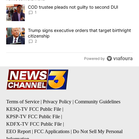
The following is a list of the most commented articles in the last 7
A trending article titled "COD trustee pleads not guilty to secon
COD trustee pleads not guilty to second DUI
1
A trending article titled "Trump signs executive orders that targe
Trump signs executive orders that target birthright
citizenship
2
Powered by
Terms of Service
|
Privacy Policy
|
Community Guidelines
KESQ-TV FCC Public File
|
KPSP-TV FCC Public File
|
KDFX-TV FCC Public File
|
EEO Report
|
FCC Applications
|
Do Not Sell My Personal
Information