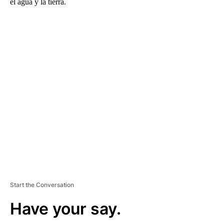
el agua y la tierra.
A
D
V
E
R
TI
S
E
M
E
N
T
Start the Conversation
Have your say.