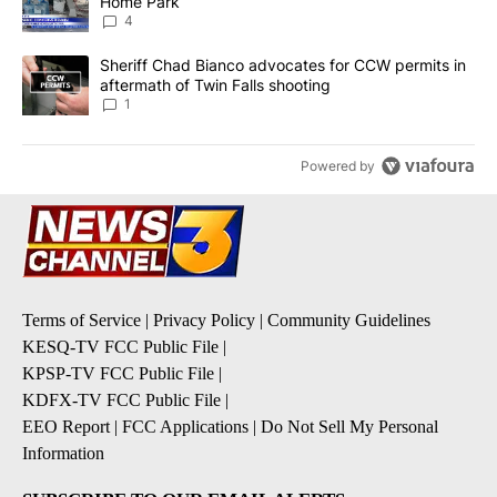
Home Park
4
A trending article titled "Sheriff Chad Bianco advocates for CCW 
Sheriff Chad Bianco advocates for CCW permits in
aftermath of Twin Falls shooting
1
Powered by
Terms of Service
|
Privacy Policy
|
Community Guidelines
KESQ-TV FCC Public File
|
KPSP-TV FCC Public File
|
KDFX-TV FCC Public File
|
EEO Report
|
FCC Applications
|
Do Not Sell My Personal
Information