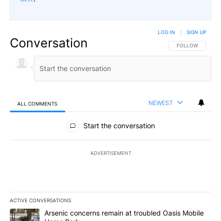
LOG IN
|
SIGN UP
Conversation
FOLLOW THIS CO
FOLLOW
NEWEST
ALL COMMENTS
All Comments
Start the conversation
ADVERTISEMENT
ACTIVE CONVERSATIONS
The following is a list of the most commented articles in the last 7
A trending article titled "Arsenic concerns remain at troubled O
Arsenic concerns remain at troubled Oasis Mobile