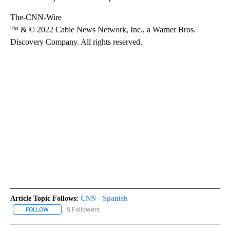
The-CNN-Wire
™ & © 2022 Cable News Network, Inc., a Warner Bros.
Discovery Company. All rights reserved.
Article Topic Follows:
CNN - Spanish
5 Followers
FOLLOW
FOLLOW "CNN - SPANISH" TO RECEIVE NOTIFICATIONS ABOUT NE