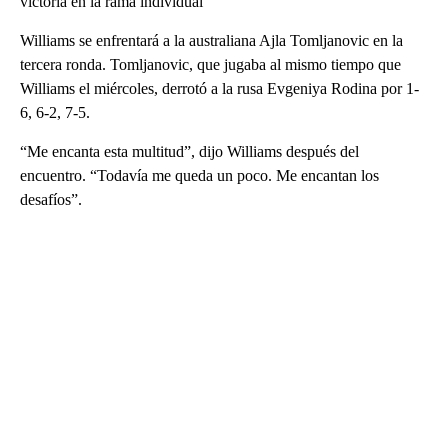
victoria en la rama individual
Williams se enfrentará a la australiana Ajla Tomljanovic en la
tercera ronda. Tomljanovic, que jugaba al mismo tiempo que
Williams el miércoles, derrotó a la rusa Evgeniya Rodina por 1-
6, 6-2, 7-5.
“Me encanta esta multitud”, dijo Williams después del
encuentro. “Todavía me queda un poco. Me encantan los
desafíos”.
A
D
V
E
R
TI
S
E
M
E
N
T