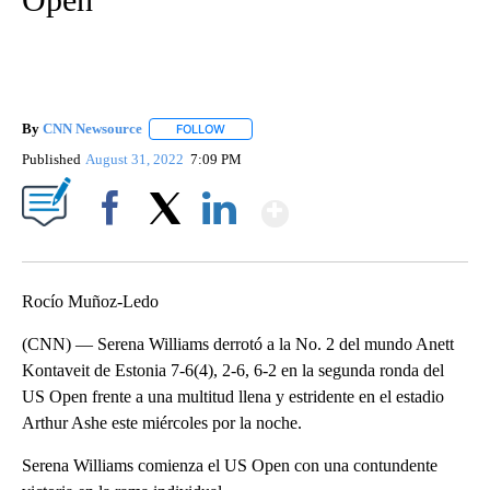
By
CNN Newsource
FOLLOW
FOLLOW "" TO RECEIVE NOTIFICATIONS ABOU
Published
August 31, 2022
7:09 PM
Show More
Facebook
X
LinkedIn
Rocío Muñoz-Ledo
(CNN) — Serena Williams derrotó a la No. 2 del mundo Anett
Kontaveit de Estonia 7-6(4), 2-6, 6-2 en la segunda ronda del
US Open frente a una multitud llena y estridente en el estadio
Arthur Ashe este miércoles por la noche.
Serena Williams comienza el US Open con una contundente