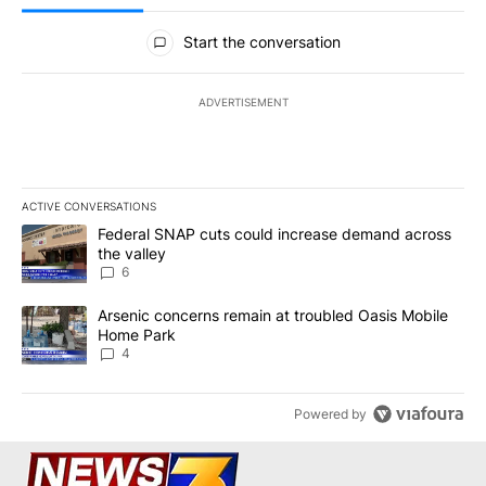
All Comments
Start the conversation
ADVERTISEMENT
ACTIVE CONVERSATIONS
The following is a list of the most commented articles in the last 7
A trending article titled "Federal SNAP cuts could increase dema
Federal SNAP cuts could increase demand across
the valley
6
A trending article titled "Arsenic concerns remain at troubled O
Arsenic concerns remain at troubled Oasis Mobile
Home Park
4
Powered by