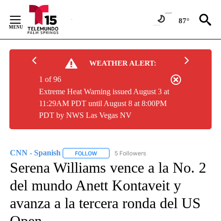
Skip
to
87°
Content
WEATHER ALERT:
1 of 96
Extreme Heat Warning issued August 3 at
11:29AM PDT until August 8 at 8:00PM
PDT by NWS Las Vegas NV
CNN - Spanish
5 Followers
FOLLOW
FOLLOW "CNN - SPANISH" TO RECEIVE NOTIFI
Serena Williams vence a la No. 2
del mundo Anett Kontaveit y
avanza a la tercera ronda del US
Open