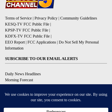
Terms of Service
|
Privacy Policy
|
Community Guidelines
KESQ-TV FCC Public File
|
KPSP-TV FCC Public File
|
KDFX-TV FCC Public File
|
EEO Report
|
FCC Applications
|
Do Not Sell My Personal
Information
SUBSCRIBE TO OUR EMAIL ALERTS
Daily News Headlines
Morning Forecast
Breaking News
Severe Weather
Contests & Promotions
Coronavirus Updates