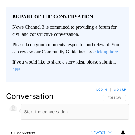
BE PART OF THE CONVERSATION
News Channel 3 is committed to providing a forum for
civil and constructive conversation.
Please keep your comments respectful and relevant. You
can review our Community Guidelines by
clicking here
If you would like to share a story idea, please submit it
here
.
LOG IN
|
SIGN UP
Conversation
FOLLOW THIS CO
FOLLOW
NEWEST
ALL COMMENTS