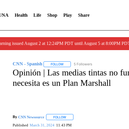
UNA
Health
Life
Shop
Play
Share
arning issued August 2 at 12:24PM PDT until August 5 at 8:00PM 
CNN - Spanish
5 Followers
FOLLOW
FOLLOW "CNN - SPANISH" TO RECEIVE NO
Opinión | Las medias tintas no f
necesita es un Plan Marshall
By
CNN Newsource
FOLLOW
FOLLOW "" TO RECEIVE NOTIFICATIONS 
Published
March 31, 2024
11:43 PM