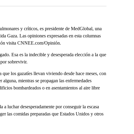
pulmonares y críticos, es presidente de MedGlobal, una
ida Gaza. Las opiniones expresadas en esta columnas
inión visita CNNEE.com/Opinión.
do. Esa es la indecible y desesperada elección a la que
por sobrevivir.
lla que los gazatíes llevan viviendo desde hace meses, con
ner alguna, mientras se propagan las enfermedades
dificios bombardeados o en asentamientos al aire libre
a a luchar desesperadamente por conseguir la escasa
coger las comidas preparadas que Estados Unidos y otros