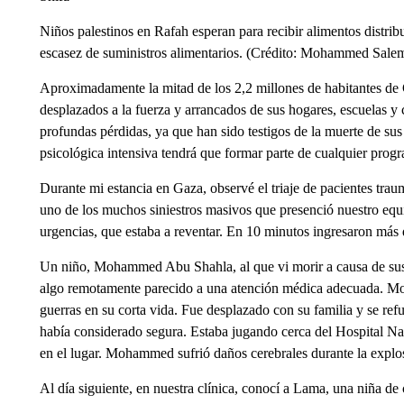
Niños palestinos en Rafah esperan para recibir alimentos distri
escasez de suministros alimentarios. (Crédito: Mohammed Sale
Aproximadamente la mitad de los 2,2 millones de habitantes de
desplazados a la fuerza y arrancados de sus hogares, escuelas 
profundas pérdidas, ya que han sido testigos de la muerte de su
psicológica intensiva tendrá que formar parte de cualquier prog
Durante mi estancia en Gaza, observé el triaje de pacientes tra
uno de los muchos siniestros masivos que presenció nuestro equip
urgencias, que estaba a reventar. En 10 minutos ingresaron más d
Un niño, Mohammed Abu Shahla, al que vi morir a causa de sus 
algo remotamente parecido a una atención médica adecuada. Mo
guerras en su corta vida. Fue desplazado con su familia y se ref
había considerado segura. Estaba jugando cerca del Hospital Nas
en el lugar. Mohammed sufrió daños cerebrales durante la explo
Al día siguiente, en nuestra clínica, conocí a Lama, una niña d