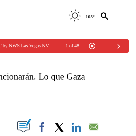
105°
PDT by NWS Las Vegas NV
1 of 48
TIFICATIONS ABOUT NEW PAGES ON "CNN - SPANISH".
uncionarán. Lo que Gaza
ABOUT NEW PAGES ON "".
Facebook
X
LinkedIn
Email