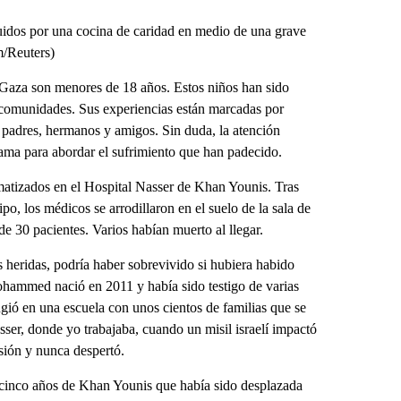
buidos por una cocina de caridad en medio de una grave
m/Reuters)
 Gaza son menores de 18 años. Estos niños han sido
y comunidades. Sus experiencias están marcadas por
s padres, hermanos y amigos. Sin duda, la atención
rama para abordar el sufrimiento que han padecido.
umatizados en el Hospital Nasser de Khan Younis. Tras
o, los médicos se arrodillaron en el suelo de la sala de
e 30 pacientes. Varios habían muerto al llegar.
heridas, podría haber sobrevivido si hubiera habido
hammed nació en 2011 y había sido testigo de varias
ugió en una escuela con unos cientos de familias que se
ser, donde yo trabajaba, cuando un misil israelí impactó
sión y nunca despertó.
e cinco años de Khan Younis que había sido desplazada