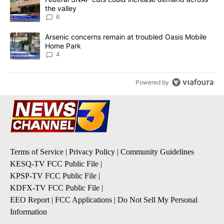
the valley
6
A trending article titled "Arsenic concerns remain at troubled O
Arsenic concerns remain at troubled Oasis Mobile
Home Park
4
Powered by
Terms of Service
|
Privacy Policy
|
Community Guidelines
KESQ-TV FCC Public File
|
KPSP-TV FCC Public File
|
KDFX-TV FCC Public File
|
EEO Report
|
FCC Applications
|
Do Not Sell My Personal
Information