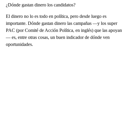
¿Dónde gastan dinero los candidatos?
El dinero no lo es todo en política, pero desde luego es
importante. Dónde gastan dinero las campañas —y los super
PAC (por Comité de Acción Política, en inglés) que las apoyan
— es, entre otras cosas, un buen indicador de dónde ven
oportunidades.
A
D
V
E
R
TI
S
E
M
E
N
T