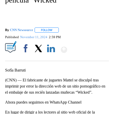
By
CNN Newsource
FOLLOW
FOLLOW "" TO RECEIVE NOTIFICATIONS ABOU
Published
November 11, 2024
2:59 PM
Show More
Facebook
X
LinkedIn
Sofía Barruti
(CNN) — El fabricante de juguetes Mattel se disculpó tras
imprimir por error la dirección web de un sitio pornográfico en
el embalaje de sus recién lanzadas muñecas “Wicked”.
Ahora puedes seguirnos en WhatsApp Channel
En lugar de dirigir a los lectores al sitio web oficial de la