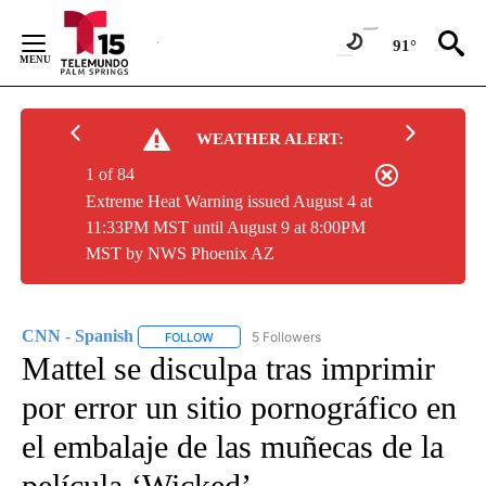
Skip
to
91°
Content
WEATHER ALERT:
1 of 84
Extreme Heat Warning issued August 4 at
11:33PM MST until August 9 at 8:00PM
MST by NWS Phoenix AZ
CNN - Spanish
5 Followers
FOLLOW
FOLLOW "CNN - SPANISH" TO RECEIVE NOTIFI
Mattel se disculpa tras imprimir
por error un sitio pornográfico en
el embalaje de las muñecas de la
película ‘Wicked’