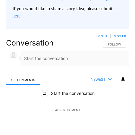
If you would like to share a story idea, please submit it
here
.
LOG IN
|
SIGN UP
Conversation
FOLLOW THIS CO
FOLLOW
NEWEST
ALL COMMENTS
All Comments
Start the conversation
ADVERTISEMENT