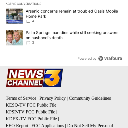
ACTIVE CONVERSATIONS
The following is a list of the most commented articles in the last 7
A trending article titled "Arsenic concerns remain at troubled O
Arsenic concerns remain at troubled Oasis Mobile
Home Park
4
A trending article titled "Palm Springs man dies while still seek
Palm Springs man dies while still seeking answers
on husband's death
3
Powered by
Terms of Service
|
Privacy Policy
|
Community Guidelines
KESQ-TV FCC Public File
|
KPSP-TV FCC Public File
|
KDFX-TV FCC Public File
|
EEO Report
|
FCC Applications
|
Do Not Sell My Personal