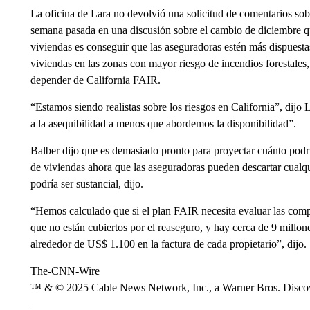
La oficina de Lara no devolvió una solicitud de comentarios sob
semana pasada en una discusión sobre el cambio de diciembre qu
viviendas es conseguir que las aseguradoras estén más dispuestas
viviendas en las zonas con mayor riesgo de incendios forestales, 
depender de California FAIR.
“Estamos siendo realistas sobre los riesgos en California”, di
a la asequibilidad a menos que abordemos la disponibilidad”.
Balber dijo que es demasiado pronto para proyectar cuánto podría
de viviendas ahora que las aseguradoras pueden descartar cualq
podría ser sustancial, dijo.
“Hemos calculado que si el plan FAIR necesita evaluar las com
que no están cubiertos por el reaseguro, y hay cerca de 9 millone
alrededor de US$ 1.100 en la factura de cada propietario”, dijo.
The-CNN-Wire
™ & © 2025 Cable News Network, Inc., a Warner Bros. Discove