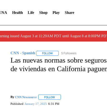
UNA
Health
Life
Shop
Play
Share
arning issued August 3 at 11:29AM PDT until August 8 at 8:00PM 
CNN - Spanish
5 Followers
FOLLOW
FOLLOW "CNN - SPANISH" TO RECEIVE NO
Las nuevas normas sobre seguros 
de viviendas en California paguen
By
CNN Newsource
FOLLOW
FOLLOW "" TO RECEIVE NOTIFICATIONS 
Published
January 17, 2025
6:31 PM