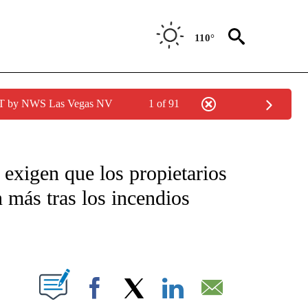
110°
PDT by NWS Las Vegas NV
1 of 91
TIFICATIONS ABOUT NEW PAGES ON "CNN - SPANISH".
exigen que los propietarios
 más tras los incendios
ABOUT NEW PAGES ON "".
Facebook
X
LinkedIn
Email