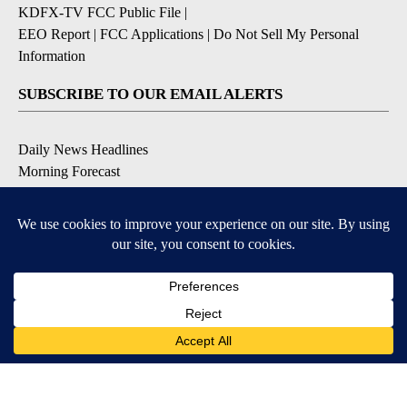
KDFX-TV FCC Public File
|
EEO Report
|
FCC Applications
|
Do Not Sell My Personal
Information
SUBSCRIBE TO OUR EMAIL ALERTS
Daily News Headlines
Morning Forecast
Breaking News
Severe Weather
Contests & Promotions
Coronavirus Updates
DOWNLOAD OUR APPS
Available for iOS and Android