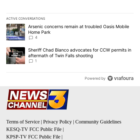
ACTIVE CONVERSATIONS
The following is a list of the most commented articles in the last 7
A trending article titled "Arsenic concerns remain at troubled O
Arsenic concerns remain at troubled Oasis Mobile
Home Park
4
A trending article titled "Sheriff Chad Bianco advocates for CCW 
Sheriff Chad Bianco advocates for CCW permits in
aftermath of Twin Falls shooting
1
Powered by
Terms of Service
|
Privacy Policy
|
Community Guidelines
KESQ-TV FCC Public File
|
KPSP-TV FCC Public File
|