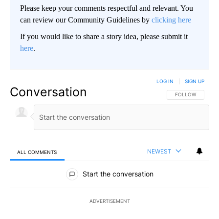
Please keep your comments respectful and relevant. You
can review our Community Guidelines by
clicking here
If you would like to share a story idea, please submit it
here
.
LOG IN
|
SIGN UP
Conversation
FOLLOW THIS CO
FOLLOW
NEWEST
ALL COMMENTS
All Comments
Start the conversation
ADVERTISEMENT