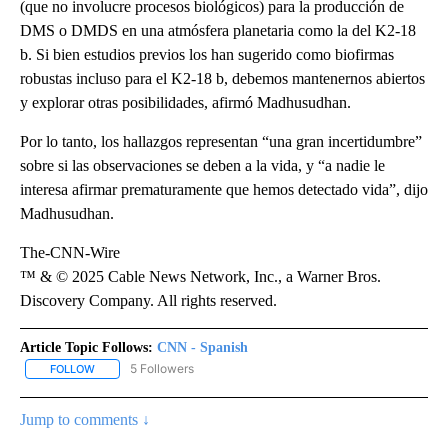
(que no involucre procesos biológicos) para la producción de
DMS o DMDS en una atmósfera planetaria como la del K2-18
b. Si bien estudios previos los han sugerido como biofirmas
robustas incluso para el K2-18 b, debemos mantenernos abiertos
y explorar otras posibilidades, afirmó Madhusudhan.
Por lo tanto, los hallazgos representan “una gran incertidumbre”
sobre si las observaciones se deben a la vida, y “a nadie le
interesa afirmar prematuramente que hemos detectado vida”, dijo
Madhusudhan.
The-CNN-Wire
™ & © 2025 Cable News Network, Inc., a Warner Bros.
Discovery Company. All rights reserved.
Article Topic Follows:
CNN - Spanish
5 Followers
FOLLOW
FOLLOW "CNN - SPANISH" TO RECEIVE NOTIFICATIONS ABOUT NE
Jump to comments ↓