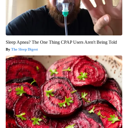
Sleep Apnea? The One Thing CPAP Users Aren't Being Told
The Sleep Digest