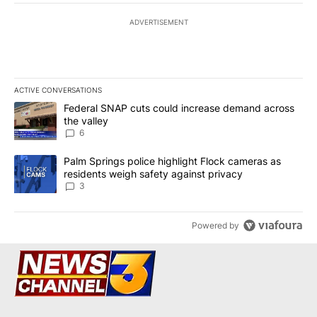
ADVERTISEMENT
ACTIVE CONVERSATIONS
The following is a list of the most commented articles in the last 7
A trending article titled "Federal SNAP cuts could increase dema
Federal SNAP cuts could increase demand across
the valley
6
A trending article titled "Palm Springs police highlight Flock ca
Palm Springs police highlight Flock cameras as
residents weigh safety against privacy
3
Powered by