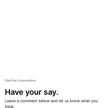
A
D
V
E
R
TI
S
E
M
E
N
T
Start the Conversation
Have your say.
Leave a comment below and let us know what you
think.