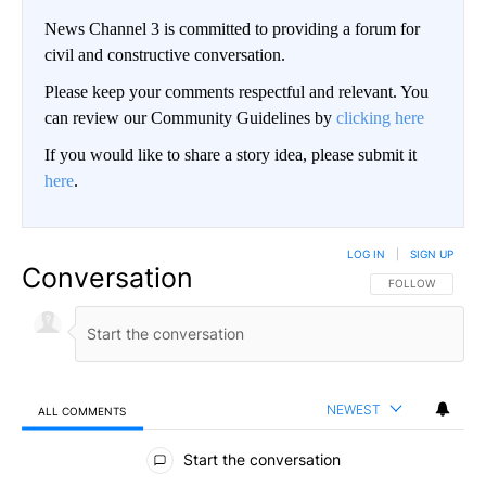
News Channel 3 is committed to providing a forum for
civil and constructive conversation.
Please keep your comments respectful and relevant. You
can review our Community Guidelines by
clicking here
If you would like to share a story idea, please submit it
here
.
LOG IN
|
SIGN UP
Conversation
FOLLOW THIS CO
FOLLOW
NEWEST
ALL COMMENTS
All Comments
Start the conversation