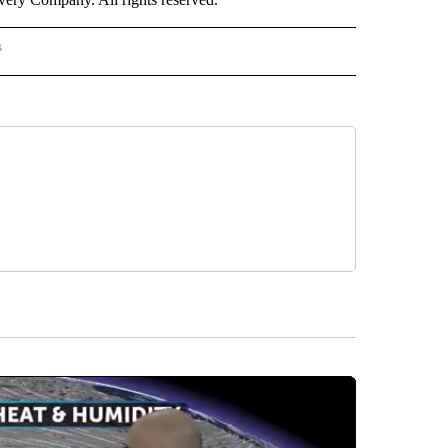
s
PANISH" TO RECEIVE NOTIFICATIONS ABOUT NEW PAGES ON "CNN - SPANISH".