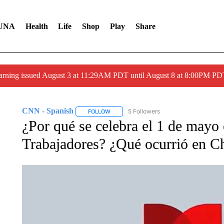
UNA
Health
Life
Shop
Play
Share
arning issued August 3 at 11:29AM PDT until August 8 at 8:00PM 
CNN - Spanish
5 Followers
FOLLOW
FOLLOW "CNN - SPANISH" TO RECEIVE NO
¿Por qué se celebra el 1 de mayo 
Trabajadores? ¿Qué ocurrió en C