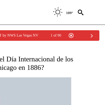
109°
PDT by NWS Las Vegas NV
1 of 90
TIFICATIONS ABOUT NEW PAGES ON "CNN - SPANISH".
el Día Internacional de los
hicago en 1886?