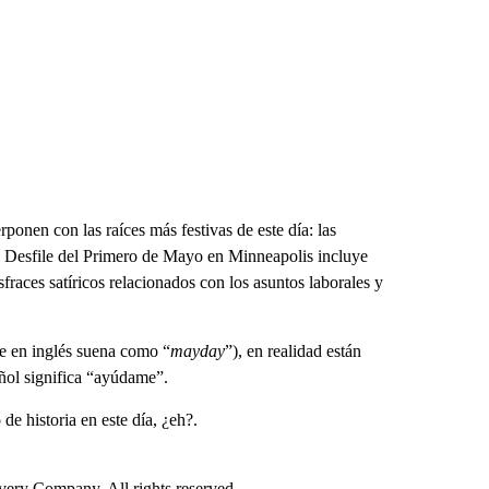
onen con las raíces más festivas de este día: las
 el Desfile del Primero de Mayo en Minneapolis incluye
sfraces satíricos relacionados con los asuntos laborales y
ue en inglés suena como “
mayday
”), en realidad están
ñol significa “ayúdame”.
e historia en este día, ¿eh?.
ry Company. All rights reserved.