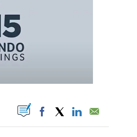
ABOUT NEW PAGES ON "".
Facebook
X
LinkedIn
Email