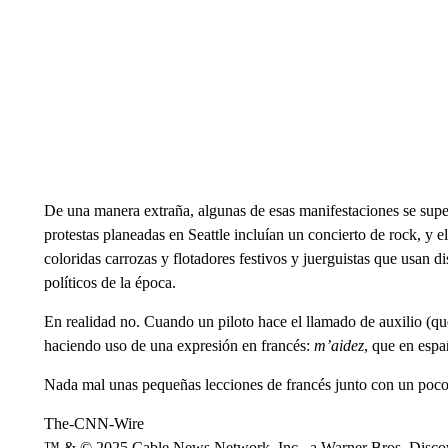
De una manera extraña, algunas de esas manifestaciones se superp
protestas planeadas en Seattle incluían un concierto de rock, y
coloridas carrozas y flotadores festivos y juerguistas que usan di
políticos de la época.
En realidad no. Cuando un piloto hace el llamado de auxilio (q
haciendo uso de una expresión en francés:
m’aidez
, que en espa
Nada mal unas pequeñas lecciones de francés junto con un poco d
The-CNN-Wire
™ & © 2025 Cable News Network, Inc., a Warner Bros. Discove