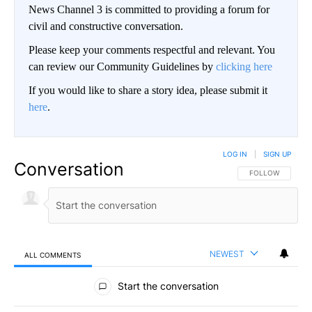
News Channel 3 is committed to providing a forum for
civil and constructive conversation.
Please keep your comments respectful and relevant. You
can review our Community Guidelines by
clicking here
If you would like to share a story idea, please submit it
here
.
LOG IN
|
SIGN UP
Conversation
FOLLOW THIS CO
FOLLOW
NEWEST
ALL COMMENTS
All Comments
Start the conversation