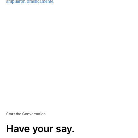
ampliaron drásticamente
.
A
D
V
E
R
TI
S
E
M
E
N
T
Start the Conversation
Have your say.