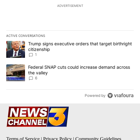
ADVERTISEMENT
ACTIVE CONVERSATIONS
The following is a list of the most commented articles in the last 7
A trending article titled "Trump signs executive orders that target
Trump signs executive orders that target birthright
citizenship
1
A trending article titled "Federal SNAP cuts could increase dema
Federal SNAP cuts could increase demand across
the valley
6
Powered by
Terms of Service
|
Privacy Policy
|
Community Guidelines