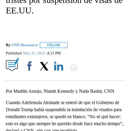
EE.UU.
By
CNN Newsource
FOLLOW
FOLLOW "" TO RECEIVE NOTIFICATIONS ABOU
Published
May 31, 2025
4:15 PM
Show More
Facebook
X
LinkedIn
Por Maddie Araujo, Niamh Kennedy y Nada Bashir, CNN
Cuando Adefemola Akintade se enteró de que el Gobierno de
Donald Trump había suspendido la tramitación de visados para
estudiantes extranjeros, se quedó en blanco. “No sé qué hacer;
esto es algo que siempre he querido desde hace mucho tiempo”,
declaró a CNN, aún con aire incrédulo.