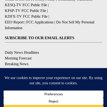
KESQ-TV FCC Public File
|
KPSP-TV FCC Public File
|
KDFX-TV FCC Public File
|
EEO Report
|
FCC Applications
|
Do Not Sell My Personal
Information
SUBSCRIBE TO OUR EMAIL ALERTS
Daily News Headlines
Morning Forecast
Breaking News
Severe Weather
Contests & Promotions
Coronavirus Updates
DOWNLOAD OUR APPS
Available for iOS and Android