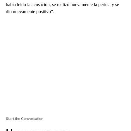
había leído la acusación, se realizó nuevamente la pericia y se
dio nuevamente positivo”-
A
D
V
E
R
TI
S
E
M
E
N
T
Start the Conversation