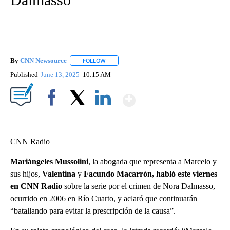
By
CNN Newsource
FOLLOW
FOLLOW "" TO RECEIVE NOTIFICATIONS ABOU
Published
June 13, 2025
10:15 AM
Show More
Facebook
X
LinkedIn
CNN Radio
Mariángeles Mussolini
, la abogada que representa a Marcelo y
sus hijos,
Valentina
y
Facundo
Macarrón, habló este viernes
en CNN Radio
sobre la serie por el crimen de Nora Dalmasso,
ocurrido en 2006 en Río Cuarto, y aclaró que continuarán
“batallando para evitar la prescripción de la causa”.