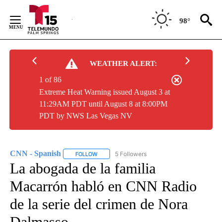
Skip
to
98°
Content
WEATHER ALERT:
1 of 86
Extreme Heat Warning issued August 3 at
11:29AM PDT until August 8 at 8:00PM
PDT by NWS Las Vegas NV
CNN - Spanish
5 Followers
FOLLOW
FOLLOW "CNN - SPANISH" TO RECEIVE NOTIFI
La abogada de la familia
Macarrón habló en CNN Radio
de la serie del crimen de Nora
Dalmasso