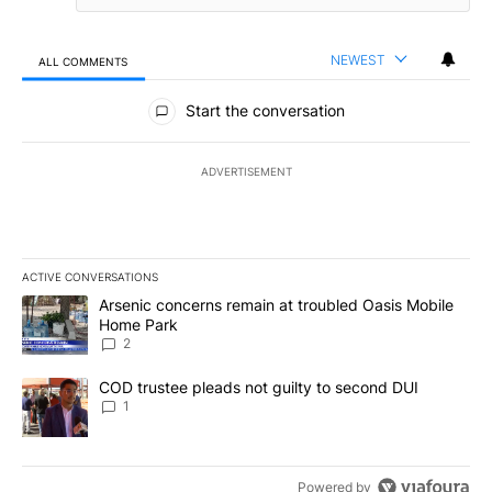
NEWEST
ALL COMMENTS
All Comments
Start the conversation
ADVERTISEMENT
ACTIVE CONVERSATIONS
The following is a list of the most commented articles in the last 7
A trending article titled "Arsenic concerns remain at troubled O
Arsenic concerns remain at troubled Oasis Mobile
Home Park
2
A trending article titled "COD trustee pleads not guilty to secon
COD trustee pleads not guilty to second DUI
1
Powered by