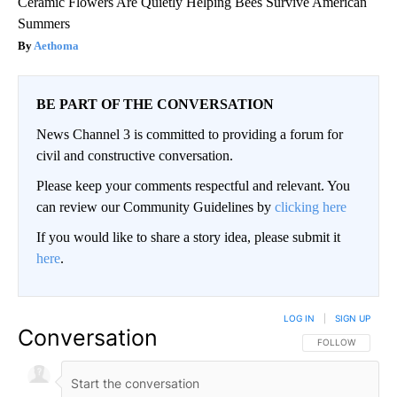
Ceramic Flowers Are Quietly Helping Bees Survive American
Summers
Aethoma
BE PART OF THE CONVERSATION
News Channel 3 is committed to providing a forum for
civil and constructive conversation.
Please keep your comments respectful and relevant. You
can review our Community Guidelines by
clicking here
If you would like to share a story idea, please submit it
here
.
LOG IN
|
SIGN UP
Conversation
FOLLOW THIS CO
FOLLOW