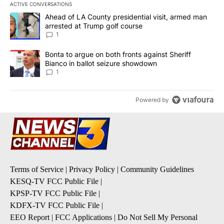
ACTIVE CONVERSATIONS
The following is a list of the most commented articles in the last 7
A trending article titled "Ahead of LA County presidential visit,
Ahead of LA County presidential visit, armed man
arrested at Trump golf course
1
A trending article titled "Bonta to argue on both fronts against S
Bonta to argue on both fronts against Sheriff
Bianco in ballot seizure showdown
1
Powered by
Terms of Service
|
Privacy Policy
|
Community Guidelines
KESQ-TV FCC Public File
|
KPSP-TV FCC Public File
|
KDFX-TV FCC Public File
|
EEO Report
|
FCC Applications
|
Do Not Sell My Personal