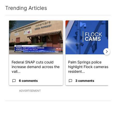
Trending Articles
The following is a list of the most commented articles in the last 7
A trending article titled "Federal SNAP cuts could increase de
A trending article titled "Pa
Federal SNAP cuts could
Palm Springs police
increase demand across the
highlight Flock cameras as
vall...
resident...
6 comments
3 comments
ADVERTISEMENT