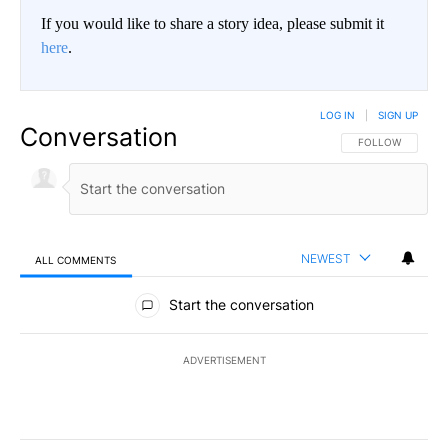
If you would like to share a story idea, please submit it
here
.
LOG IN
|
SIGN UP
Conversation
FOLLOW THIS CO
FOLLOW
NEWEST
ALL COMMENTS
All Comments
Start the conversation
ADVERTISEMENT