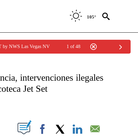
105°
PDT by NWS Las Vegas NV
1 of 48
TIFICATIONS ABOUT NEW PAGES ON "CNN - SPANISH".
ncia, intervenciones ilegales
coteca Jet Set
ABOUT NEW PAGES ON "".
Facebook
X
LinkedIn
Email