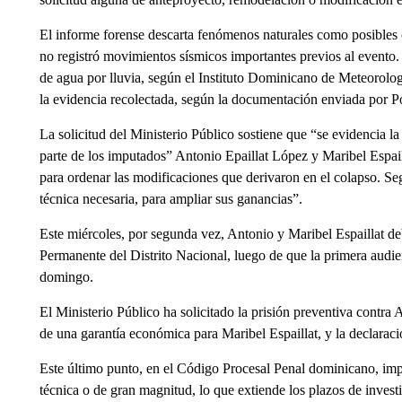
El informe forense descarta fenómenos naturales como posibles 
no registró movimientos sísmicos importantes previos al event
de agua por lluvia, según el Instituto Dominicano de Meteorolo
la evidencia recolectada, según la documentación enviada por Pol
La solicitud del Ministerio Público sostiene que “se evidencia l
parte de los imputados” Antonio Epaillat López y Maribel Espaill
para ordenar las modificaciones que derivaron en el colapso. Segú
técnica necesaria, para ampliar sus ganancias”.
Este miércoles, por segunda vez, Antonio y Maribel Espaillat d
Permanente del Distrito Nacional, luego de que la primera audie
domingo.
El Ministerio Público ha solicitado la prisión preventiva contra A
de una garantía económica para Maribel Espaillat, y la declarac
Este último punto, en el Código Procesal Penal dominicano, impl
técnica o de gran magnitud, lo que extiende los plazos de invest