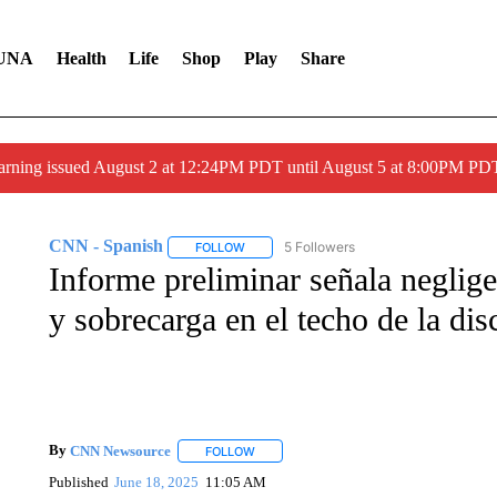
UNA
Health
Life
Shop
Play
Share
arning issued August 2 at 12:24PM PDT until August 5 at 8:00PM 
CNN - Spanish
5 Followers
FOLLOW
FOLLOW "CNN - SPANISH" TO RECEIVE NO
Informe preliminar señala neglige
y sobrecarga en el techo de la dis
By
CNN Newsource
FOLLOW
FOLLOW "" TO RECEIVE NOTIFICATIONS 
Published
June 18, 2025
11:05 AM