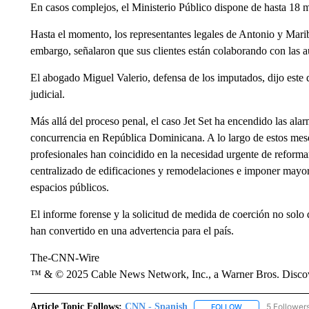
En casos complejos, el Ministerio Público dispone de hasta 18 m
Hasta el momento, los representantes legales de Antonio y Maribe
embargo, señalaron que sus clientes están colaborando con las a
El abogado Miguel Valerio, defensa de los imputados, dijo este
judicial.
Más allá del proceso penal, el caso Jet Set ha encendido las alarm
concurrencia en República Dominicana. A lo largo de estos meses
profesionales han coincidido en la necesidad urgente de reformar
centralizado de edificaciones y remodelaciones e imponer mayor 
espacios públicos.
El informe forense y la solicitud de medida de coerción no solo
han convertido en una advertencia para el país.
The-CNN-Wire
™ & © 2025 Cable News Network, Inc., a Warner Bros. Discove
Article Topic Follows:
CNN - Spanish
5 Follower
FOLLOW
FOLLOW "CNN - S