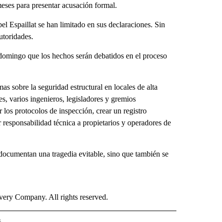
eses para presentar acusación formal.
l Espaillat se han limitado en sus declaraciones. Sin
utoridades.
 domingo que los hechos serán debatidos en el proceso
as sobre la seguridad estructural en locales de alta
, varios ingenieros, legisladores y gremios
 los protocolos de inspección, crear un registro
responsabilidad técnica a propietarios y operadores de
 documentan una tragedia evitable, sino que también se
ry Company. All rights reserved.
s
PANISH" TO RECEIVE NOTIFICATIONS ABOUT NEW PAGES ON "CNN - SPANISH".