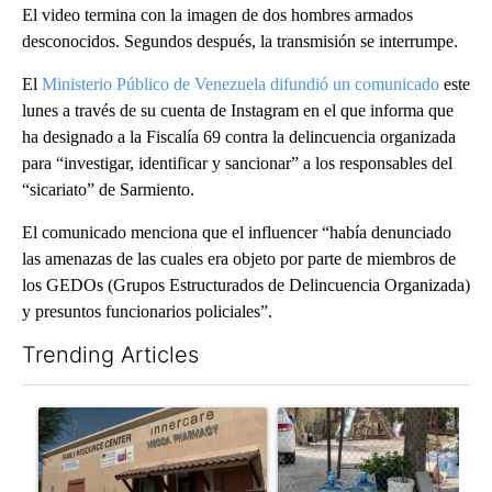
El video termina con la imagen de dos hombres armados
desconocidos. Segundos después, la transmisión se interrumpe.
El
Ministerio Público de Venezuela difundió un comunicado
este
lunes a través de su cuenta de Instagram en el que informa que
ha designado a la Fiscalía 69 contra la delincuencia organizada
para “investigar, identificar y sancionar” a los responsables del
“sicariato” de Sarmiento.
El comunicado menciona que el influencer “había denunciado
las amenazas de las cuales era objeto por parte de miembros de
los GEDOs (Grupos Estructurados de Delincuencia Organizada)
y presuntos funcionarios policiales”.
Trending Articles
The following is a list of the most commented articles in the last 7
A trending article titled "Federal SNAP cuts could increase de
A trending article titled "Ar