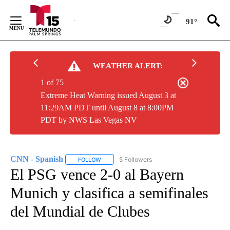
Skip
to
91°
Content
WEATHER ALERT:
1 of 75
Extreme Heat Warning issued August 3 at
11:29AM PDT until August 8 at 8:00PM
PDT by NWS Las Vegas NV
CNN - Spanish
5 Followers
FOLLOW
FOLLOW "CNN - SPANISH" TO RECEIVE NOTIFI
El PSG vence 2-0 al Bayern
Munich y clasifica a semifinales
del Mundial de Clubes