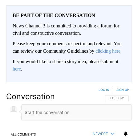
BE PART OF THE CONVERSATION
News Channel 3 is committed to providing a forum for
civil and constructive conversation.
Please keep your comments respectful and relevant. You
can review our Community Guidelines by
clicking here
If you would like to share a story idea, please submit it
here
.
LOG IN
|
SIGN UP
Conversation
FOLLOW THIS CO
FOLLOW
NEWEST
ALL COMMENTS