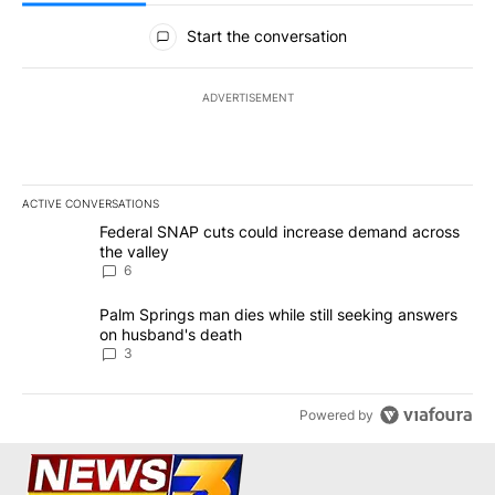
All Comments
Start the conversation
ADVERTISEMENT
ACTIVE CONVERSATIONS
The following is a list of the most commented articles in the last 7
A trending article titled "Federal SNAP cuts could increase dema
Federal SNAP cuts could increase demand across
the valley
6
A trending article titled "Palm Springs man dies while still seek
Palm Springs man dies while still seeking answers
on husband's death
3
Powered by