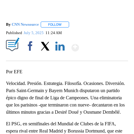
By
CNN Newsource
FOLLOW
FOLLOW "" TO RECEIVE NOTIFICATIONS ABOU
Published
July 5, 2025
11:24 AM
Show More
Facebook
X
LinkedIn
Por EFE
Velocidad. Presión. Estrategia. Filosofía. Ocasiones. Diversión.
Paris Saint-Germain y Bayern Munich disputaron un partido
épico digno de final de Liga de Campeones. Una eliminatoria
que los parisinos -que terminaron con nueve- decantaron en los
últimos minutos gracias a Desiré Doué y Ousmane Dembélé.
El PSG, en semifinales del Mundial de Clubes de la FIFA,
espera rival entre Real Madrid y Borussia Dortmund, que este