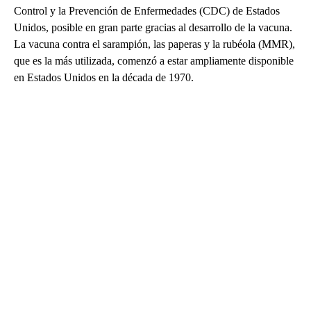
Control y la Prevención de Enfermedades (CDC) de Estados
Unidos, posible en gran parte gracias al desarrollo de la vacuna.
La vacuna contra el sarampión, las paperas y la rubéola (MMR),
que es la más utilizada, comenzó a estar ampliamente disponible
en Estados Unidos en la década de 1970.
A
D
V
E
R
TI
S
E
M
E
N
T