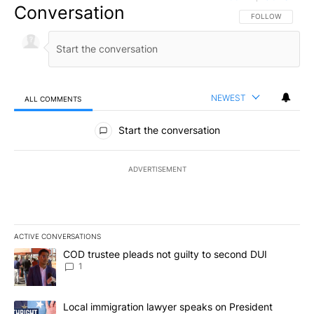
Conversation
FOLLOW THIS CO
FOLLOW
NEWEST
ALL COMMENTS
All Comments
Start the conversation
ADVERTISEMENT
ACTIVE CONVERSATIONS
The following is a list of the most commented articles in the last 7
A trending article titled "COD trustee pleads not guilty to secon
COD trustee pleads not guilty to second DUI
1
A trending article titled "Local immigration lawyer speaks on Pre
Local immigration lawyer speaks on President