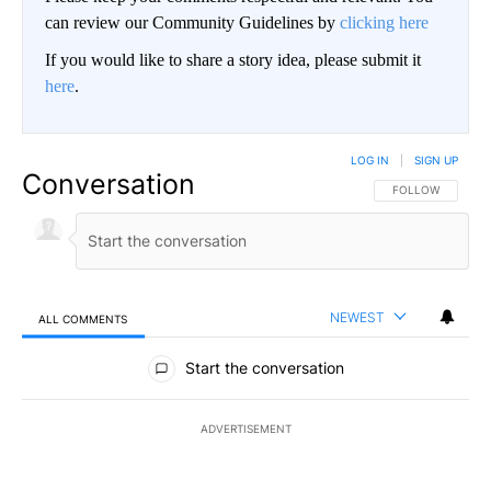
can review our Community Guidelines by
clicking here
If you would like to share a story idea, please submit it
here
.
LOG IN
|
SIGN UP
Conversation
FOLLOW THIS CO
FOLLOW
NEWEST
ALL COMMENTS
All Comments
Start the conversation
ADVERTISEMENT