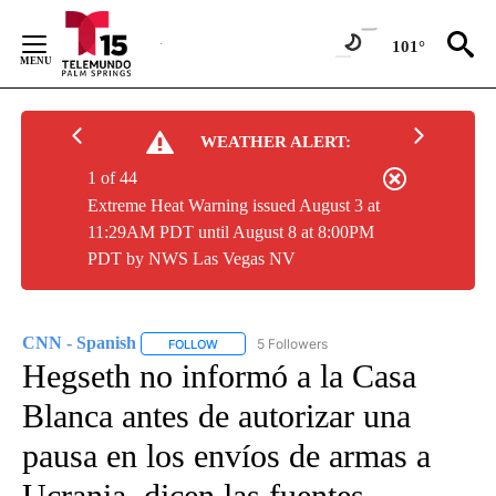
Skip
to
101°
Content
WEATHER ALERT:
1 of 44
Extreme Heat Warning issued August 3 at
11:29AM PDT until August 8 at 8:00PM
PDT by NWS Las Vegas NV
CNN - Spanish
5 Followers
FOLLOW
FOLLOW "CNN - SPANISH" TO RECEIVE NOTIFI
Hegseth no informó a la Casa
Blanca antes de autorizar una
pausa en los envíos de armas a
Ucrania, dicen las fuentes