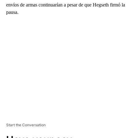
envíos de armas continuarían a pesar de que Hegseth firmó la
pausa.
A
D
V
E
R
TI
S
E
M
E
N
T
Start the Conversation