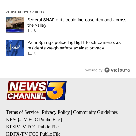
ACTIVE CONVERSATIONS
The following is a list of the most commented articles in the last 7
A trending article titled "Federal SNAP cuts could increase dema
Federal SNAP cuts could increase demand across
the valley
6
A trending article titled "Palm Springs police highlight Flock ca
Palm Springs police highlight Flock cameras as
residents weigh safety against privacy
3
Powered by
Terms of Service
|
Privacy Policy
|
Community Guidelines
KESQ-TV FCC Public File
|
KPSP-TV FCC Public File
|
KDFX-TV FCC Public File
|