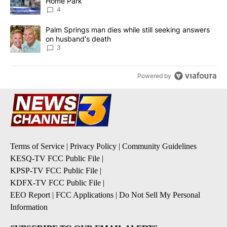
Home Park
4
A trending article titled "Palm Springs man dies while still seek
Palm Springs man dies while still seeking answers
on husband's death
3
Powered by
Terms of Service
|
Privacy Policy
|
Community Guidelines
KESQ-TV FCC Public File
|
KPSP-TV FCC Public File
|
KDFX-TV FCC Public File
|
EEO Report
|
FCC Applications
|
Do Not Sell My Personal
Information