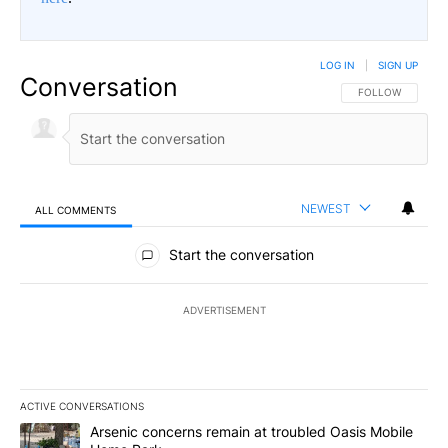
LOG IN
|
SIGN UP
Conversation
FOLLOW THIS CO
FOLLOW
NEWEST
ALL COMMENTS
All Comments
Start the conversation
ADVERTISEMENT
ACTIVE CONVERSATIONS
The following is a list of the most commented articles in the last 7
A trending article titled "Arsenic concerns remain at troubled O
Arsenic concerns remain at troubled Oasis Mobile