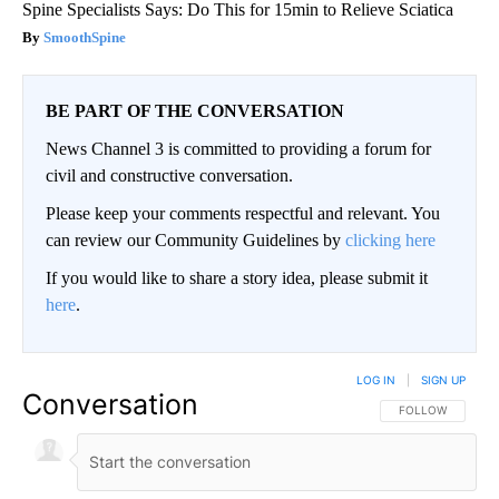
Spine Specialists Says: Do This for 15min to Relieve Sciatica
SmoothSpine
BE PART OF THE CONVERSATION
News Channel 3 is committed to providing a forum for
civil and constructive conversation.
Please keep your comments respectful and relevant. You
can review our Community Guidelines by
clicking here
If you would like to share a story idea, please submit it
here
.
LOG IN
|
SIGN UP
Conversation
FOLLOW THIS CO
FOLLOW