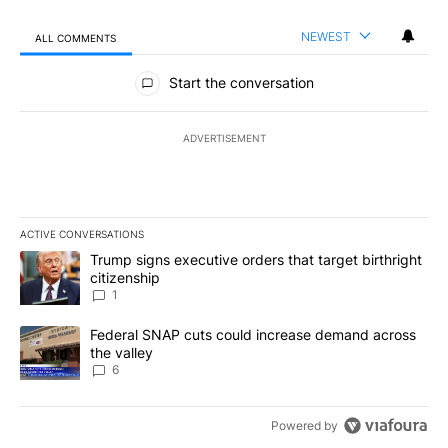
NEWEST
ALL COMMENTS
All Comments
Start the conversation
ADVERTISEMENT
ACTIVE CONVERSATIONS
The following is a list of the most commented articles in the last 7
A trending article titled "Trump signs executive orders that target
Trump signs executive orders that target birthright
citizenship
1
A trending article titled "Federal SNAP cuts could increase dema
Federal SNAP cuts could increase demand across
the valley
6
Powered by