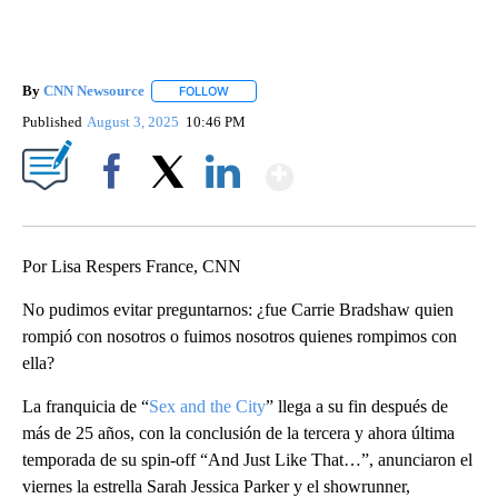
By
CNN Newsource
FOLLOW
FOLLOW "" TO RECEIVE NOTIFICATIONS ABOU
Published
August 3, 2025
10:46 PM
Show More
Facebook
X
LinkedIn
Por Lisa Respers France, CNN
No pudimos evitar preguntarnos: ¿fue Carrie Bradshaw quien
rompió con nosotros o fuimos nosotros quienes rompimos con
ella?
La franquicia de “
Sex and the City
” llega a su fin después de
más de 25 años, con la conclusión de la tercera y ahora última
temporada de su spin-off “And Just Like That…”, anunciaron el
viernes la estrella Sarah Jessica Parker y el showrunner,