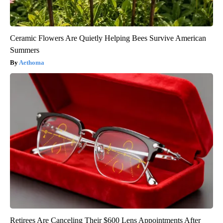
Ceramic Flowers Are Quietly Helping Bees Survive American
Summers
Aethoma
Retirees Are Canceling Their $600 Lens Appointments After