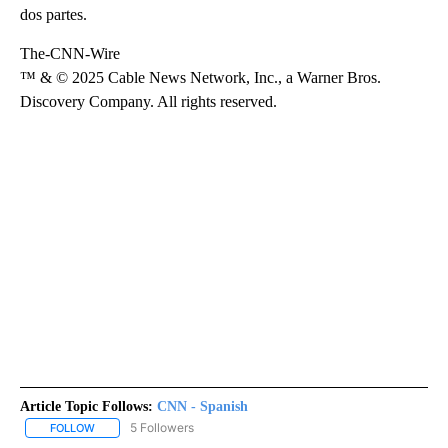
dos partes.
The-CNN-Wire
™ & © 2025 Cable News Network, Inc., a Warner Bros.
Discovery Company. All rights reserved.
Article Topic Follows:
CNN - Spanish
5 Followers
FOLLOW
FOLLOW "CNN - SPANISH" TO RECEIVE NOTIFICATIONS ABOUT NE