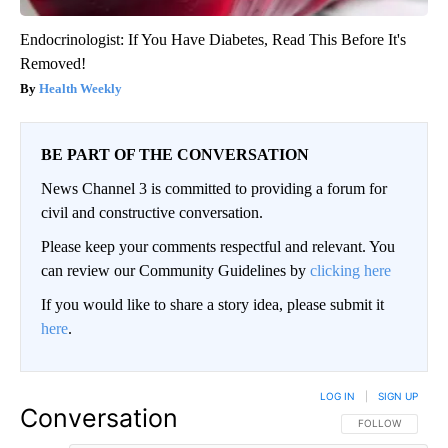
Endocrinologist: If You Have Diabetes, Read This Before It's
Removed!
Health Weekly
BE PART OF THE CONVERSATION
News Channel 3 is committed to providing a forum for
civil and constructive conversation.
Please keep your comments respectful and relevant. You
can review our Community Guidelines by
clicking here
If you would like to share a story idea, please submit it
here
.
LOG IN
|
SIGN UP
Conversation
FOLLOW THIS CO
FOLLOW