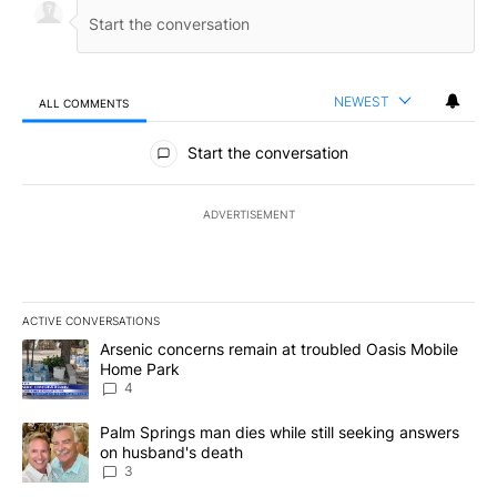
NEWEST
ALL COMMENTS
All Comments
Start the conversation
ADVERTISEMENT
ACTIVE CONVERSATIONS
The following is a list of the most commented articles in the last 7
A trending article titled "Arsenic concerns remain at troubled O
Arsenic concerns remain at troubled Oasis Mobile
Home Park
4
A trending article titled "Palm Springs man dies while still seek
Palm Springs man dies while still seeking answers
on husband's death
3