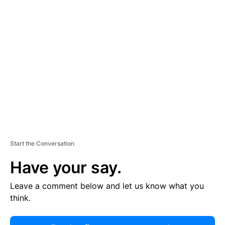
R
TI
S
E
M
E
N
T
Start the Conversation
Have your say.
Leave a comment below and let us know what you
think.