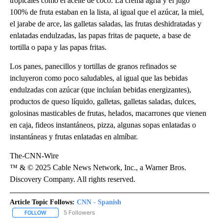
tropicales como el aceite de coco. La crema agria y el jugo
100% de fruta estaban en la lista, al igual que el azúcar, la miel,
el jarabe de arce, las galletas saladas, las frutas deshidratadas y
enlatadas endulzadas, las papas fritas de paquete, a base de
tortilla o papa y las papas fritas.
Los panes, panecillos y tortillas de granos refinados se
incluyeron como poco saludables, al igual que las bebidas
endulzadas con azúcar (que incluían bebidas energizantes),
productos de queso líquido, galletas, galletas saladas, dulces,
golosinas masticables de frutas, helados, macarrones que vienen
en caja, fideos instantáneos, pizza, algunas sopas enlatadas o
instantáneas y frutas enlatadas en almíbar.
The-CNN-Wire
™ & © 2025 Cable News Network, Inc., a Warner Bros.
Discovery Company. All rights reserved.
Article Topic Follows:
CNN - Spanish
5 Followers
FOLLOW
FOLLOW "CNN - SPANISH" TO RECEIVE NOTIFICATIONS ABOUT NE