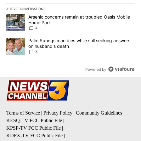
ACTIVE CONVERSATIONS
The following is a list of the most commented articles in the last 7
A trending article titled "Arsenic concerns remain at troubled O
Arsenic concerns remain at troubled Oasis Mobile
Home Park
4
A trending article titled "Palm Springs man dies while still seek
Palm Springs man dies while still seeking answers
on husband's death
3
Powered by
Terms of Service
|
Privacy Policy
|
Community Guidelines
KESQ-TV FCC Public File
|
KPSP-TV FCC Public File
|
KDFX-TV FCC Public File
|