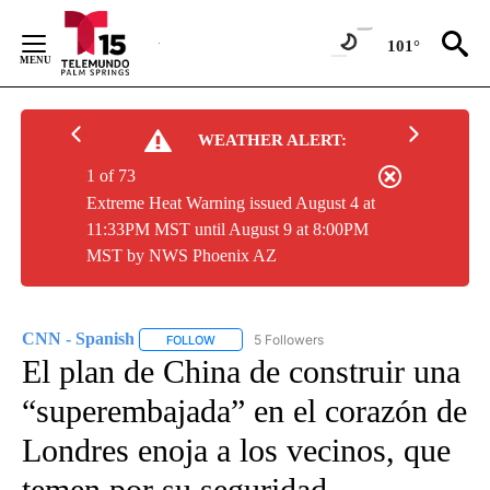
Skip
to
101°
Content
WEATHER ALERT:
1 of 73
Extreme Heat Warning issued August 4 at
11:33PM MST until August 9 at 8:00PM
MST by NWS Phoenix AZ
CNN - Spanish
5 Followers
FOLLOW
FOLLOW "CNN - SPANISH" TO RECEIVE NOTIFI
El plan de China de construir una
“superembajada” en el corazón de
Londres enoja a los vecinos, que
temen por su seguridad