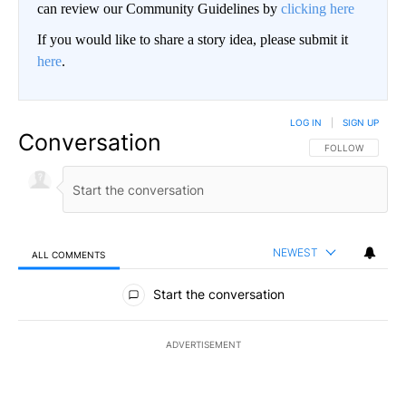
can review our Community Guidelines by
clicking here
If you would like to share a story idea, please submit it
here
.
LOG IN
|
SIGN UP
Conversation
FOLLOW THIS CO
FOLLOW
NEWEST
ALL COMMENTS
All Comments
Start the conversation
ADVERTISEMENT