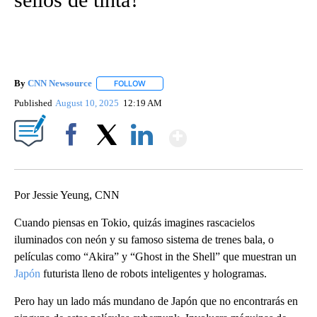
By
CNN Newsource
FOLLOW
FOLLOW "" TO RECEIVE NOTIFICATIONS ABOU
Published
August 10, 2025
12:19 AM
Show More
Facebook
X
LinkedIn
Por Jessie Yeung, CNN
Cuando piensas en Tokio, quizás imagines rascacielos
iluminados con neón y su famoso sistema de trenes bala, o
películas como “Akira” y “Ghost in the Shell” que muestran un
Japón
futurista lleno de robots inteligentes y hologramas.
Pero hay un lado más mundano de Japón que no encontrarás en