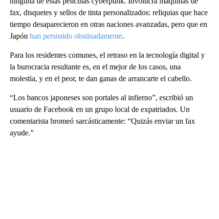
ninguna de estas películas cyberpunk. Involucra máquinas de
fax, disquetes y sellos de tinta personalizados: reliquias que hace
tiempo desaparecieron en otras naciones avanzadas, pero que en
Japón
han persistido obstinadamente
.
Para los residentes comunes, el retraso en la tecnología digital y
la burocracia resultante es, en el mejor de los casos, una
molestia, y en el peor, te dan ganas de arrancarte el cabello.
“Los bancos japoneses son portales al infierno”, escribió un
usuario de Facebook en un grupo local de expatriados. Un
comentarista bromeó sarcásticamente: “Quizás enviar un fax
ayude.”
A
D
V
E
R
TI
S
E
M
E
N