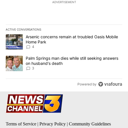
ADVERTISEMENT
ACTIVE CONVERSATIONS
The following is a list of the most commented articles in the last 7
A trending article titled "Arsenic concerns remain at troubled O
Arsenic concerns remain at troubled Oasis Mobile
Home Park
4
A trending article titled "Palm Springs man dies while still seek
Palm Springs man dies while still seeking answers
on husband's death
3
Powered by
Terms of Service
|
Privacy Policy
|
Community Guidelines