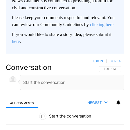
News Channel 3 is committed to providing a forum for
civil and constructive conversation.
Please keep your comments respectful and relevant. You
can review our Community Guidelines by
clicking here
If you would like to share a story idea, please submit it
here
.
LOG IN
|
SIGN UP
Conversation
FOLLOW THIS CO
FOLLOW
NEWEST
ALL COMMENTS
All Comments
Start the conversation