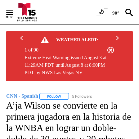
Skip
to
90°
Content
WEATHER ALERT:
1 of 90
Extreme Heat Warning issued August 3 at
11:29AM PDT until August 8 at 8:00PM
PDT by NWS Las Vegas NV
CNN - Spanish
5 Followers
FOLLOW
FOLLOW "CNN - SPANISH" TO RECEIVE NOTIFI
A’ja Wilson se convierte en la
primera jugadora en la historia de
la WNBA en lograr un doble-
doble de 30 puntos y 20 rebotes