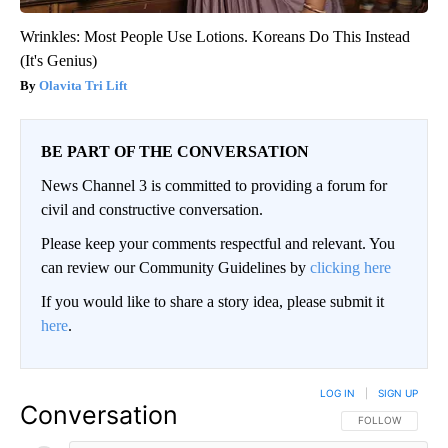
Wrinkles: Most People Use Lotions. Koreans Do This Instead
(It's Genius)
Olavita Tri Lift
BE PART OF THE CONVERSATION
News Channel 3 is committed to providing a forum for
civil and constructive conversation.
Please keep your comments respectful and relevant. You
can review our Community Guidelines by
clicking here
If you would like to share a story idea, please submit it
here
.
LOG IN
|
SIGN UP
Conversation
FOLLOW THIS CO
FOLLOW