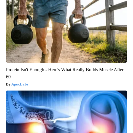
Protein Isn't Enough - Here's What Really Builds Muscle After
60
ApexLabs