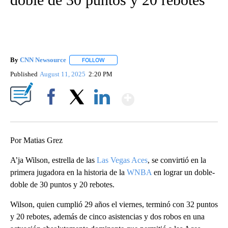
By
CNN Newsource
FOLLOW
FOLLOW "" TO RECEIVE NOTIFICATIONS ABOU
Published
August 11, 2025
2:20 PM
Show More
Facebook
X
LinkedIn
Por Matias Grez
A’ja Wilson, estrella de las
Las Vegas Aces
, se convirtió en la
primera jugadora en la historia de la
WNBA
en lograr un doble-
doble de 30 puntos y 20 rebotes.
Wilson, quien cumplió 29 años el viernes, terminó con 32 puntos
y 20 rebotes, además de cinco asistencias y dos robos en una