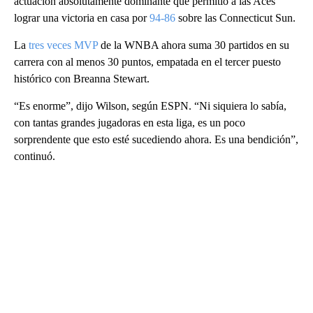
actuación absolutamente dominante que permitió a las Aces
lograr una victoria en casa por
94-86
sobre las Connecticut Sun.
La
tres veces MVP
de la WNBA ahora suma 30 partidos en su
carrera con al menos 30 puntos, empatada en el tercer puesto
histórico con Breanna Stewart.
“Es enorme”, dijo Wilson, según ESPN. “Ni siquiera lo sabía,
con tantas grandes jugadoras en esta liga, es un poco
sorprendente que esto esté sucediendo ahora. Es una bendición”,
continuó.
A
D
V
E
R
TI
S
E
M
E
N
T