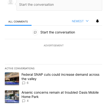
NEWEST
ALL COMMENTS
All Comments
Start the conversation
ADVERTISEMENT
ACTIVE CONVERSATIONS
The following is a list of the most commented articles in the last 7
A trending article titled "Federal SNAP cuts could increase dema
Federal SNAP cuts could increase demand across
the valley
6
A trending article titled "Arsenic concerns remain at troubled O
Arsenic concerns remain at troubled Oasis Mobile
Home Park
4