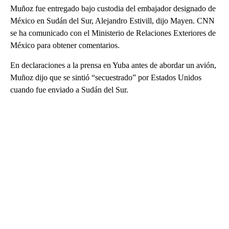
Muñoz fue entregado bajo custodia del embajador designado de
México en Sudán del Sur, Alejandro Estivill, dijo Mayen. CNN
se ha comunicado con el Ministerio de Relaciones Exteriores de
México para obtener comentarios.
En declaraciones a la prensa en Yuba antes de abordar un avión,
Muñoz dijo que se sintió “secuestrado” por Estados Unidos
cuando fue enviado a Sudán del Sur.
A
D
V
E
R
TI
S
E
M
E
N
T