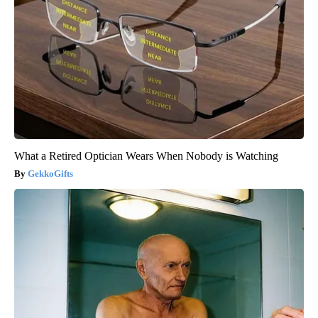
What a Retired Optician Wears When Nobody is Watching
GekkoGifts