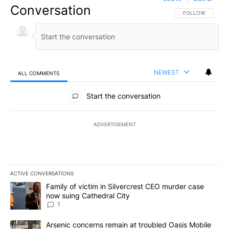
Conversation
FOLLOW THIS CO
FOLLOW
NEWEST
ALL COMMENTS
All Comments
Start the conversation
ADVERTISEMENT
ACTIVE CONVERSATIONS
The following is a list of the most commented articles in the last 7
A trending article titled "Family of victim in Silvercrest CEO mu
Family of victim in Silvercrest CEO murder case
now suing Cathedral City
1
A trending article titled "Arsenic concerns remain at troubled O
Arsenic concerns remain at troubled Oasis Mobile