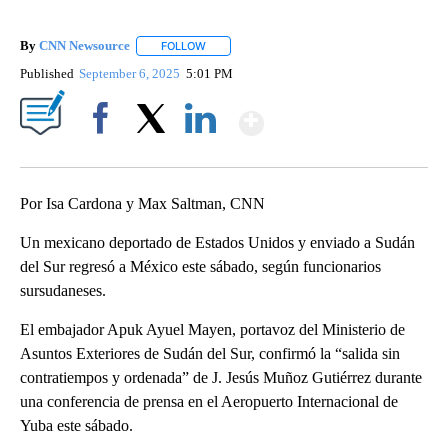
By
CNN Newsource
FOLLOW
FOLLOW "" TO RECEIVE NOTIFICATIONS ABOU
Published
September 6, 2025
5:01 PM
Show More
Facebook
X
LinkedIn
Por Isa Cardona y Max Saltman, CNN
Un mexicano deportado de Estados Unidos y enviado a Sudán
del Sur regresó a México este sábado, según funcionarios
sursudaneses.
El embajador Apuk Ayuel Mayen, portavoz del Ministerio de
Asuntos Exteriores de Sudán del Sur, confirmó la “salida sin
contratiempos y ordenada” de J. Jesús Muñoz Gutiérrez durante
una conferencia de prensa en el Aeropuerto Internacional de
Yuba este sábado.