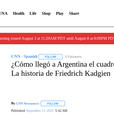
UNA
Health
Life
Shop
Play
Share
arning issued August 3 at 11:29AM PDT until August 8 at 8:00PM 
CNN - Spanish
5 Followers
FOLLOW
FOLLOW "CNN - SPANISH" TO RECEIVE NO
¿Cómo llegó a Argentina el cuadr
La historia de Friedrich Kadgien
By
CNN Newsource
FOLLOW
FOLLOW "" TO RECEIVE NOTIFICATIONS 
Published
September 13, 2025
5:42 AM