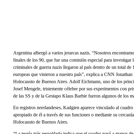
Argentina albergó a varios jerarcas nazis. “Nosotros encontram
finales de los 90, que fue una comisión especial para investigar 
criminales de guerra nazis llegaron al país dentro de un total de
europeas que vinieron a nuestro país”, explica a CNN Jonathan
Holocausto de Buenos Aires. Adolf Eichmann, uno de los princip
Josef Mengele, tristemente célebre por sus experimentos con pris
de las SS y de la Gestapo Klaus Barbie fueron algunos de los m
En registros neerlandeses, Kadgien aparece vinculado al cuadro
apropiado de él a través de sus funciones o mediante su cercanía
Holocausto de Buenos Aires.
“La teoría más respaldada indica que el cuadro pasó a manos d