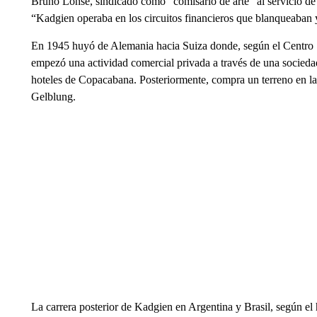
Bruno Lohse, sindicado como “comisario de arte” al servicio de G
“Kadgien operaba en los circuitos financieros que blanqueaban y
En 1945 huyó de Alemania hacia Suiza donde, según el Centro
empezó una actividad comercial privada a través de una socieda
hoteles de Copacabana. Posteriormente, compra un terreno en la
Gelblung.
La carrera posterior de Kadgien en Argentina y Brasil, según el