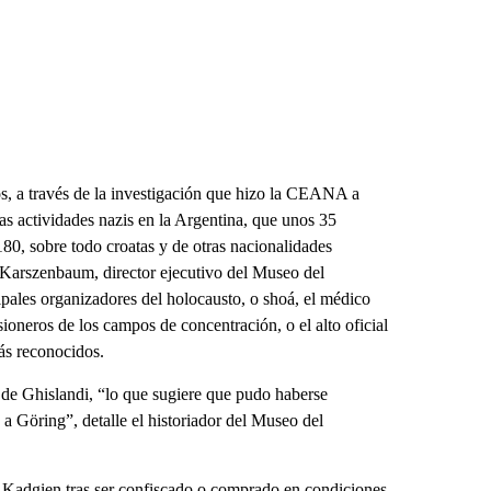
os, a través de la investigación que hizo la CEANA a
las actividades nazis en la Argentina, que unos 35
 180, sobre todo croatas y de otras nacionalidades
 Karszenbaum, director ejecutivo del Museo del
ales organizadores del holocausto, o shoá, el médico
ioneros de los campos de concentración, o el alto oficial
ás reconocidos.
 de Ghislandi, “lo que sugiere que pudo haberse
 a Göring”, detalle el historiador del Museo del
e Kadgien tras ser confiscado o comprado en condiciones