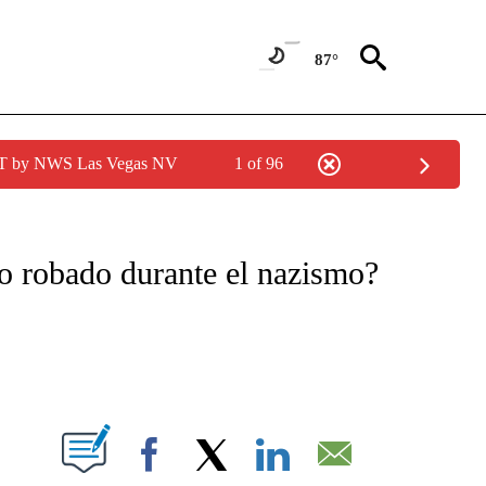
87°
PDT by NWS Las Vegas NV
1 of 96
TIFICATIONS ABOUT NEW PAGES ON "CNN - SPANISH".
o robado durante el nazismo?
ABOUT NEW PAGES ON "".
Facebook
X
LinkedIn
Email