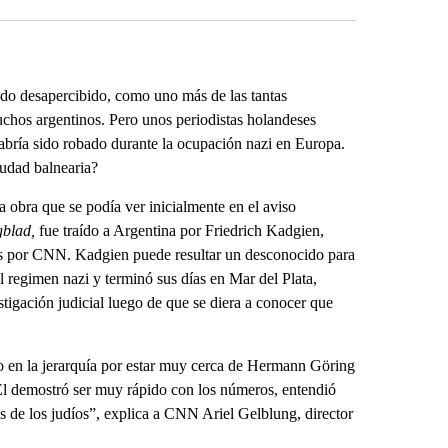
do desapercibido, como uno más de las tantas
uchos argentinos. Pero unos periodistas holandeses
abría sido robado durante la ocupación nazi en Europa.
iudad balnearia?
a obra que se podía ver inicialmente en el aviso
gblad,
fue traído a Argentina por Friedrich Kadgien,
dos por CNN. Kadgien puede resultar un desconocido para
l regimen nazi y terminó sus días en Mar del Plata,
stigación judicial luego de que se diera a conocer que
o en la jerarquía por estar muy cerca de Hermann Göring
 Él demostró ser muy rápido con los números, entendió
s de los judíos”, explica a CNN Ariel Gelblung, director