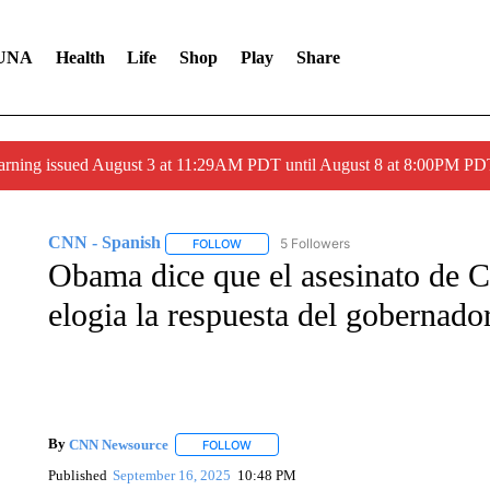
UNA
Health
Life
Shop
Play
Share
arning issued August 3 at 11:29AM PDT until August 8 at 8:00PM 
CNN - Spanish
5 Followers
FOLLOW
FOLLOW "CNN - SPANISH" TO RECEIVE NO
Obama dice que el asesinato de C
elogia la respuesta del gobernado
By
CNN Newsource
FOLLOW
FOLLOW "" TO RECEIVE NOTIFICATIONS 
Published
September 16, 2025
10:48 PM