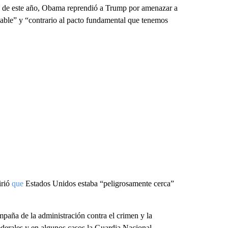
de este año, Obama reprendió a Trump por amenazar a
nable” y “contrario al pacto fundamental que tenemos
irió
que
Estados Unidos estaba “peligrosamente cerca”
paña de la administración contra el crimen y la
ederales y en algunos casos la Guardia Nacional.