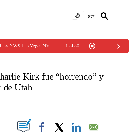
87°
PDT by NWS Las Vegas NV
1 of 80
TIFICATIONS ABOUT NEW PAGES ON "CNN - SPANISH".
harlie Kirk fue “horrendo” y
r de Utah
ABOUT NEW PAGES ON "".
Facebook
X
LinkedIn
Email