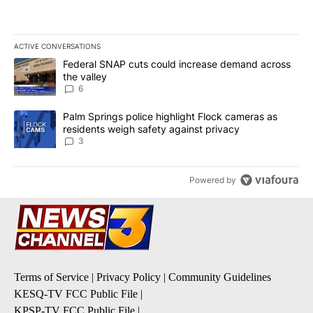
ACTIVE CONVERSATIONS
The following is a list of the most commented articles in the last 7
A trending article titled "Federal SNAP cuts could increase dema
Federal SNAP cuts could increase demand across
the valley
6
A trending article titled "Palm Springs police highlight Flock ca
Palm Springs police highlight Flock cameras as
residents weigh safety against privacy
3
Powered by
Terms of Service
|
Privacy Policy
|
Community Guidelines
KESQ-TV FCC Public File
|
KPSP-TV FCC Public File
|