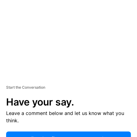
R
TI
S
E
M
E
N
T
Start the Conversation
Have your say.
Leave a comment below and let us know what you
think.