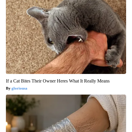
If a Cat Bites Their Owner Heres What It Really Means
gloriousa