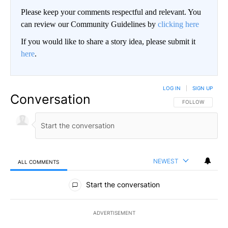
Please keep your comments respectful and relevant. You
can review our Community Guidelines by
clicking here
If you would like to share a story idea, please submit it
here
.
LOG IN
|
SIGN UP
Conversation
FOLLOW THIS CO
FOLLOW
NEWEST
ALL COMMENTS
All Comments
Start the conversation
ADVERTISEMENT