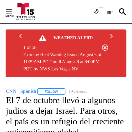
Skip
to
88°
Content
WEATHER ALERT:
1 of 58
Extreme Heat Warning issued August 3 at
11:29AM PDT until August 8 at 8:00PM
PDT by NWS Las Vegas NV
CNN - Spanish
5 Followers
FOLLOW
FOLLOW "CNN - SPANISH" TO RECEIVE NOTIFI
El 7 de octubre llevó a algunos
judíos a dejar Israel. Para otros,
el país es un refugio del creciente
antisemitismo global