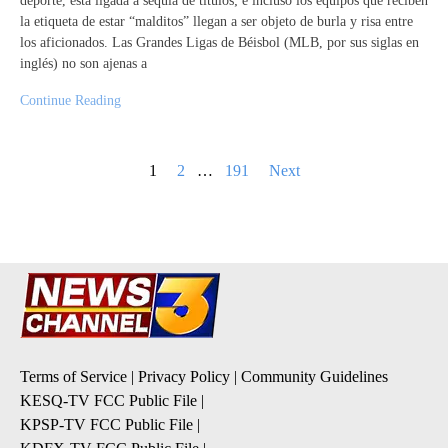
deporte, está ligada a sequía de títulos; e incluso los equipos que reciben
la etiqueta de estar “malditos” llegan a ser objeto de burla y risa entre
los aficionados. Las Grandes Ligas de Béisbol (MLB, por sus siglas en
inglés) no son ajenas a
Continue Reading
Posts
1
2
…
191
Next
pagination
Terms of Service
|
Privacy Policy
|
Community Guidelines
KESQ-TV FCC Public File
|
KPSP-TV FCC Public File
|