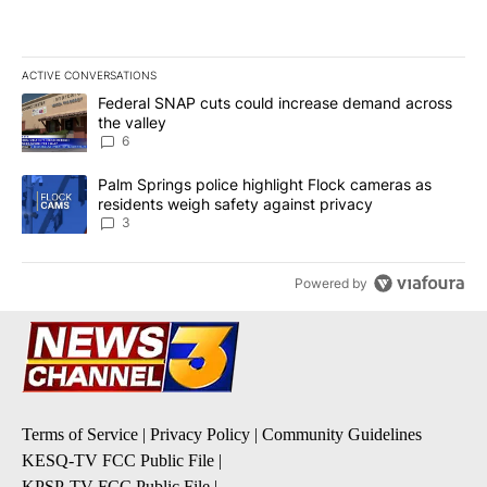
ACTIVE CONVERSATIONS
The following is a list of the most commented articles in the last 7
A trending article titled "Federal SNAP cuts could increase dema
Federal SNAP cuts could increase demand across
the valley
6
A trending article titled "Palm Springs police highlight Flock ca
Palm Springs police highlight Flock cameras as
residents weigh safety against privacy
3
Powered by
Terms of Service
|
Privacy Policy
|
Community Guidelines
KESQ-TV FCC Public File
|
KPSP-TV FCC Public File
|