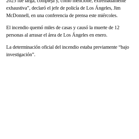
2025 fue larga, compleja y, como mencioné, extremadamente
exhaustiva”, declaró el jefe de policía de Los Ángeles, Jim
McDonnell, en una conferencia de prensa este miércoles.
El incendio quemó miles de casas y causó la muerte de 12
personas al arrasar el área de Los Ángeles en enero.
La determinación oficial del incendio estaba previamente “bajo
investigación”.
A
D
V
E
R
TI
S
E
M
E
N
T