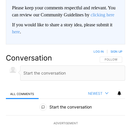
Please keep your comments respectful and relevant. You
can review our Community Guidelines by
clicking here
If you would like to share a story idea, please submit it
here
.
LOG IN
|
SIGN UP
Conversation
FOLLOW THIS CO
FOLLOW
NEWEST
ALL COMMENTS
All Comments
Start the conversation
ADVERTISEMENT