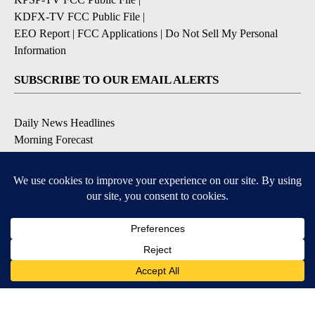
KDFX-TV FCC Public File
|
EEO Report
|
FCC Applications
|
Do Not Sell My Personal
Information
SUBSCRIBE TO OUR EMAIL ALERTS
Daily News Headlines
Morning Forecast
Breaking News
Severe Weather
Contests & Promotions
Coronavirus Updates
DOWNLOAD OUR APPS
Available for iOS and Android