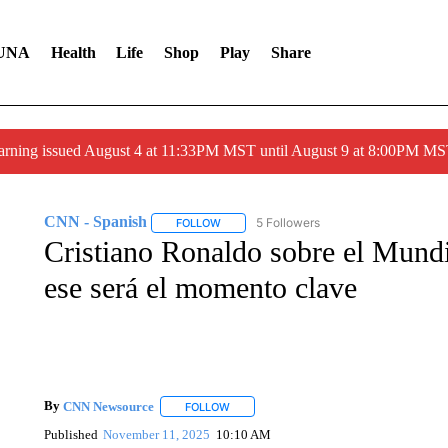
UNA
Health
Life
Shop
Play
Share
arning issued August 4 at 11:33PM MST until August 9 at 8:00PM 
CNN - Spanish
5 Followers
FOLLOW
FOLLOW "CNN - SPANISH" TO RECEIVE NO
Cristiano Ronaldo sobre el Mundi
ese será el momento clave
By
CNN Newsource
FOLLOW
FOLLOW "" TO RECEIVE NOTIFICATIONS 
Published
November 11, 2025
10:10 AM