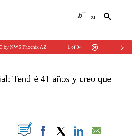
91°
MST by NWS Phoenix AZ
1 of 84
TIFICATIONS ABOUT NEW PAGES ON "CNN - SPANISH".
al: Tendré 41 años y creo que
ABOUT NEW PAGES ON "".
Facebook
X
LinkedIn
Email