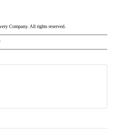
ry Company. All rights reserved.
s
PANISH" TO RECEIVE NOTIFICATIONS ABOUT NEW PAGES ON "CNN - SPANISH".