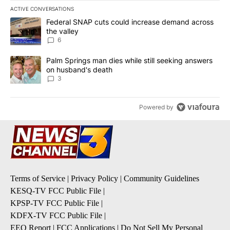
ACTIVE CONVERSATIONS
The following is a list of the most commented articles in the last 7
A trending article titled "Federal SNAP cuts could increase dema
Federal SNAP cuts could increase demand across
the valley
6
A trending article titled "Palm Springs man dies while still seek
Palm Springs man dies while still seeking answers
on husband's death
3
Powered by
Terms of Service
|
Privacy Policy
|
Community Guidelines
KESQ-TV FCC Public File
|
KPSP-TV FCC Public File
|
KDFX-TV FCC Public File
|
EEO Report
|
FCC Applications
|
Do Not Sell My Personal