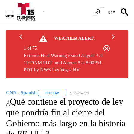
Skip
to
91°
Content
WEATHER ALERT:
1 of 75
Extreme Heat Warning issued August 3 at
11:29AM PDT until August 8 at 8:00PM
PDT by NWS Las Vegas NV
CNN - Spanish
5 Followers
FOLLOW
FOLLOW "CNN - SPANISH" TO RECEIVE NOTIFI
¿Qué contiene el proyecto de ley
que pondría fin al cierre del
Gobierno más largo en la historia
de EE.UU.?