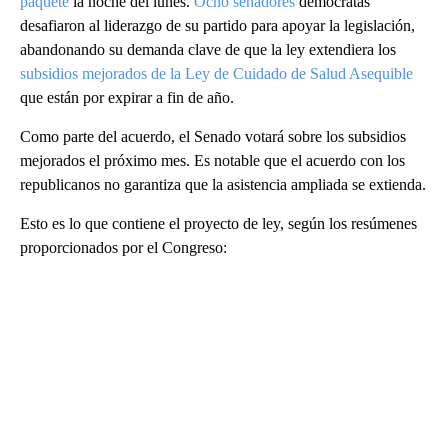
paquete
la noche del lunes.
Ocho senadores
demócratas
desafiaron al liderazgo de su partido para apoyar la legislación,
abandonando su demanda clave de que la ley extendiera los
subsidios mejorados de la Ley de Cuidado de Salud Asequible
que están por expirar a fin de año.
Como parte del acuerdo, el Senado votará sobre los subsidios
mejorados el próximo mes. Es notable que el acuerdo con los
republicanos no garantiza que la asistencia ampliada se extienda.
Esto es lo que contiene el proyecto de ley, según los resúmenes
proporcionados por el Congreso:
A
D
V
E
R
TI
S
E
M
E
N
T