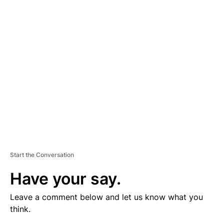
V
E
R
TI
S
E
M
E
N
T
Start the Conversation
Have your say.
Leave a comment below and let us know what you
think.