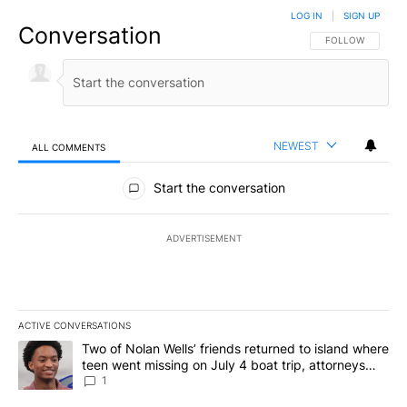
LOG IN
|
SIGN UP
Conversation
FOLLOW THIS CO
FOLLOW
NEWEST
ALL COMMENTS
All Comments
Start the conversation
ADVERTISEMENT
ACTIVE CONVERSATIONS
The following is a list of the most commented articles in the last 7
A trending article titled "Two of Nolan Wells’ friends returned to
Two of Nolan Wells’ friends returned to island where
teen went missing on July 4 boat trip, attorneys
say
1