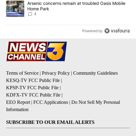
A trending article titled "Arsenic concerns remain at troubled O
Arsenic concerns remain at troubled Oasis Mobile
Home Park
4
Powered by
Terms of Service
|
Privacy Policy
|
Community Guidelines
KESQ-TV FCC Public File
|
KPSP-TV FCC Public File
|
KDFX-TV FCC Public File
|
EEO Report
|
FCC Applications
|
Do Not Sell My Personal
Information
SUBSCRIBE TO OUR EMAIL ALERTS