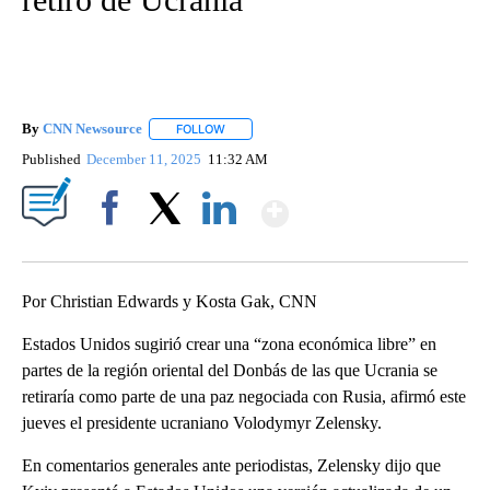
By
CNN Newsource
FOLLOW
FOLLOW "" TO RECEIVE NOTIFICATIONS ABOU
Published
December 11, 2025
11:32 AM
Show More
Facebook
X
LinkedIn
Por Christian Edwards y Kosta Gak, CNN
Estados Unidos sugirió crear una “zona económica libre” en
partes de la región oriental del Donbás de las que Ucrania se
retiraría como parte de una paz negociada con Rusia, afirmó este
jueves el presidente ucraniano Volodymyr Zelensky.
En comentarios generales ante periodistas, Zelensky dijo que